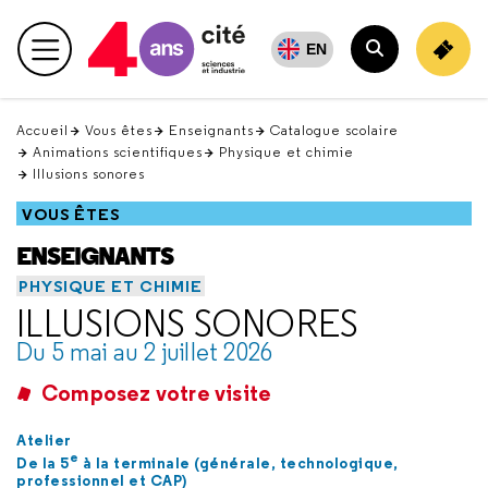
Retour
en
EN
Menu principal
haut
Rechercher
Accueil
Vous êtes
Enseignants
Catalogue scolaire
Animations scientifiques
Physique et chimie
Illusions sonores
VOUS ÊTES
ENSEIGNANTS
PHYSIQUE ET CHIMIE
ILLUSIONS SONORES
Du 5 mai au 2 juillet 2026
Composez votre visite
Atelier
e
De la 5
à la terminale (générale, technologique,
professionnel et CAP)