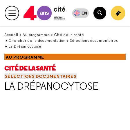
Retour
en
EN
Menu principal
haut
Rechercher
Accueil
Au programme
Cité de la santé
Chercher de la documentation
Sélections documentaires
La Drépanocytose
AU PROGRAMME
CITÉ DE LA SANTÉ
SÉLECTIONS DOCUMENTAIRES
LA DRÉPANOCYTOSE