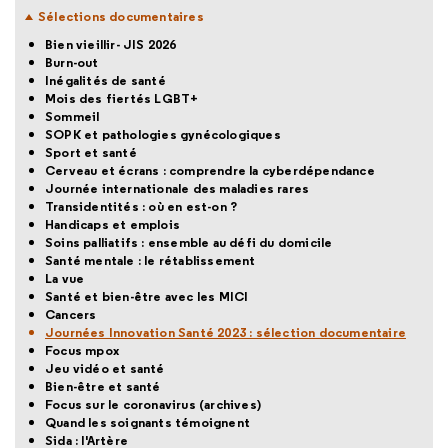
Sélections documentaires
Bien vieillir- JIS 2026
Burn-out
Inégalités de santé
Mois des fiertés LGBT+
Sommeil
SOPK et pathologies gynécologiques
Sport et santé
Cerveau et écrans : comprendre la cyberdépendance
Journée internationale des maladies rares
Transidentités : où en est-on ?
Handicaps et emplois
Soins palliatifs : ensemble au défi du domicile
Santé mentale : le rétablissement
La vue
Santé et bien-être avec les MICI
Cancers
Journées Innovation Santé 2023 : sélection documentaire
Focus mpox
Jeu vidéo et santé
Bien-être et santé
Focus sur le coronavirus (archives)
Quand les soignants témoignent
Sida : l'Artère