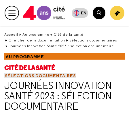
Retour
en
EN
Menu principal
haut
Rechercher
Accueil
Au programme
Cité de la santé
Chercher de la documentation
Sélections documentaires
Journées Innovation Santé 2023 : sélection documentaire
AU PROGRAMME
CITÉ DE LA SANTÉ
SÉLECTIONS DOCUMENTAIRES
JOURNÉES INNOVATION
SANTÉ 2023 : SÉLECTION
DOCUMENTAIRE