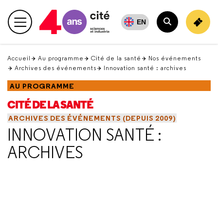
Retour
en
EN
Menu principal
haut
Rechercher
Accueil
Au programme
Cité de la santé
Nos événements
Archives des événements
Innovation santé : archives
AU PROGRAMME
CITÉ DE LA SANTÉ
ARCHIVES DES ÉVÉNEMENTS (DEPUIS 2009)
INNOVATION SANTÉ :
ARCHIVES