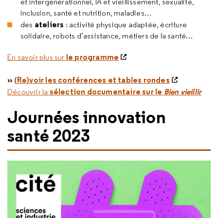
et intergénérationnel, IA et vieillissement, sexualité,
inclusion, santé et nutrition, maladies…
ateliers
des
: activité physique adaptée, écriture
solidaire, robots d’assistance, métiers de la santé…
le programme
En savoir plus sur
››
(Re)voir
les conférences et tables rondes
sélection documentaire sur le
Bien vieillir
Découvrir la
Journées innovation
santé 2023