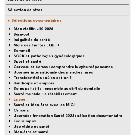
Sélection de sites
Sélections documentaires
Bien vieillir- JIS 2026
Burn-out
Inégalités de santé
Mois des fiertés LGBT+
Sommeil
SOPK et pathologies gynécologiques
Sport et santé
Cerveau et écrans : comprendre la cyberdépendance
Journée internationale des maladies rares
Transidentités : où en est-on ?
Handicaps et emplois
Soins palliatifs : ensemble au défi du domicile
Santé mentale : le rétablissement
La vue
Santé et bien-être avec les MICI
Cancers
Journées Innovation Santé 2023 : sélection documentaire
Focus mpox
Jeu vidéo et santé
Bien-être et santé