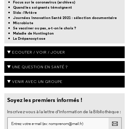
Focus sur le coronavirus (archives)
Quand les soignants témoignent
Sida : l'Artère
Journées Innovation Santé 2021 : sélection documentaire
Microbiote
Se vacciner ou pas, a-t-on le choix ?
Maladie de Huntington
La Drépanocytose
ECOUTER / VOIR / JOUER
UNE QUESTION EN SANTÉ ?
VENIR AVEC UN GROUPE
Soyez les premiers informés !
Inscrivez-vous à la lettre d'information de la Bibliothèque :