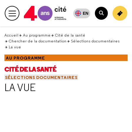
Retour
en
EN
Menu principal
haut
Rechercher
Accueil
Au programme
Cité de la santé
Chercher de la documentation
Sélections documentaires
La vue
AU PROGRAMME
CITÉ DE LA SANTÉ
SÉLECTIONS DOCUMENTAIRES
LA VUE