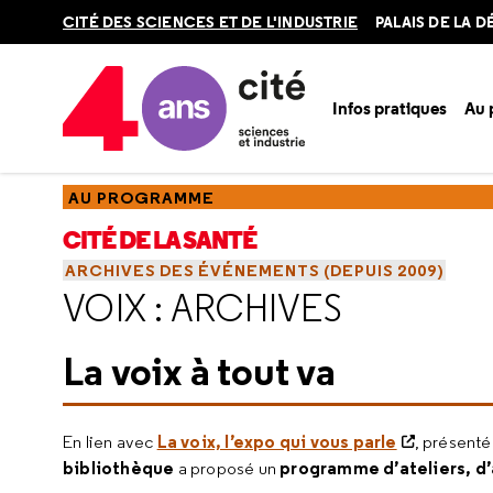
Retour
CITÉ DES SCIENCES ET DE L'INDUSTRIE
PALAIS DE LA 
en
haut
Infos pratiques
Au
Accueil
Au programme
Cité de la santé
Nos événement
AU PROGRAMME
CITÉ DE LA SANTÉ
ARCHIVES DES ÉVÉNEMENTS (DEPUIS 2009)
VOIX : ARCHIVES
La voix à tout va
La voix, l’expo qui vous parle
En lien avec
, présenté
bibliothèque
programme d’ateliers, d
a proposé un