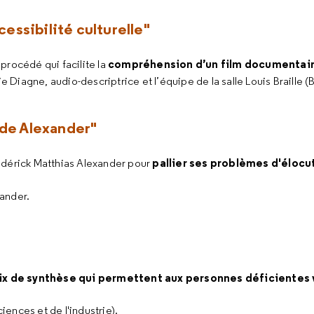
cessibilité culturelle"
compréhension d’un film documentair
 procédé qui facilite la
ie Diagne, audio-descriptrice et l’équipe de la salle Louis Braille 
ode Alexander"
pallier ses problèmes d'élocu
édérick Matthias Alexander pour
ander.
oix de synthèse qui permettent aux personnes déficientes 
iences et de l'industrie).