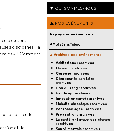
QUI SOMMES-NOUS
NOS ÉVÉNEMENTS
a
.
Replay des événements
icule du sens,
#MoisSansTabac
ses disciplines : la
s vocales » ? Comment
Archives des événements
Addictions : archives
Cancer : archives
Cerveau : archives
Démocratie sanitaire :
archives
Don du sang : archives
Handicap : archives
Innovation santé : archives
Maladie chronique : archives
Personne âgée : archives
ou en difficulté
Prévention : archives
La santé en langue des signes
: archives
ression et de
Santé mentale : archives