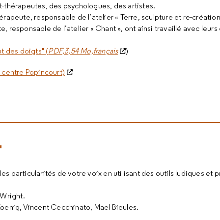
t-thérapeutes, des psychologues, des artistes.
érapeute, responsable de l’atelier « Terre, sculpture et re-créatio
, responsable de l’atelier « Chant », ont ainsi travaillé avec leurs
ut des doigts" (
PDF,3,54 Mo,français
)
x centre Popincourt)
"
 particularités de votre voix en utilisant des outils ludiques et 
 Wright.
 Koenig, Vincent Cecchinato, Mael Bieules.