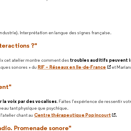
ndustrie). Interprétation en langue des signes française.
nteractions ?"
troubles auditifs peuvent 
voix cet atelier montre comment des
RIF – Réseaux en Ile-de-France
isques sonores » du
et Marian
ent"
r la voix par des vocalises
. Faites l’expérience de ressentir v
iveau tant physique que psychique.
Centre thérapeutique Popincourt
.
'atelier chant au
a radio. Promenade sonore"