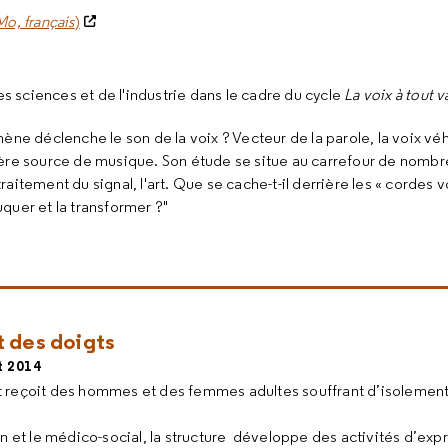
Mo, français
)
es sciences et de l'industrie dans le cadre du cycle
La voix à tout v
ène déclenche le son de la voix ? Vecteur de la parole, la voix véh
ère source de musique. Son étude se situe au carrefour de nombreu
 traitement du signal, l'art. Que se cache-t-il derrière les « corde
quer et la transformer ?"
t des doigts
et 2014
 reçoit des hommes et des femmes adultes souffrant d’isolement, 
oin et le médico-social, la structure développe des activités d’exp