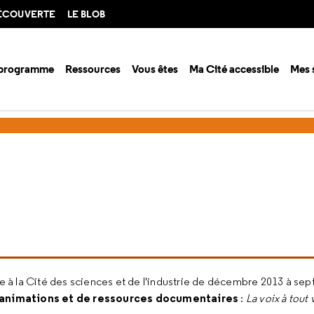
DÉCOUVERTE
LE BLOB
 programme
Ressources
Vous êtes
Ma Cité accessible
Mes 
s
Archives des événements
Voix : archives
e à la Cité des sciences et de l'industrie de décembre 2013 à sep
’animations et de ressources documentaires
:
La voix à tout 