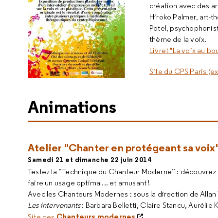
création avec des ar
Hiroko Palmer, art-th
Potel, psychophoniste
thème de la voix.
Livret "La voix au bo
Site du CPS Paris (e
Animations
Atelier "Chanter en protégeant sa voix
Samedi 21 et dimanche 22 juin 2014
Testez la “Technique du Chanteur Moderne” : découvrez les
faire un usage optimal... et amusant !
Avec les Chanteurs Modernes ; sous la direction de Allan
Les intervenants
: Barbara Belletti, Claire Stancu, Aurélie
Chanteurs modernes
Site des