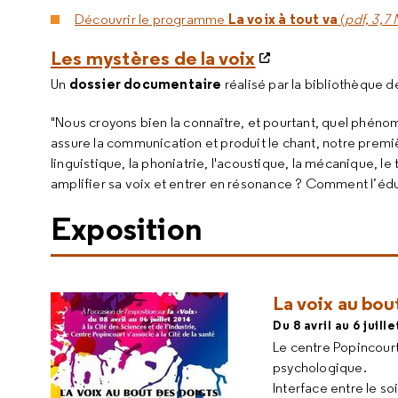
La voix à tout va
Découvrir le programme
(
pdf, 3,7 
Les mystères de la voix
dossier documentaire
Un
réalisé par la bibliothèque d
"Nous croyons bien la connaître, et pourtant, quel phénom
assure la communication et produit le chant, notre premi
linguistique, la phoniatrie, l'acoustique, la mécanique, le
amplifier sa voix et entrer en résonance ? Comment l’édu
Exposition
La voix au bou
Du 8 avril au 6 juill
Le centre Popincourt
psychologique.
Interface entre le s