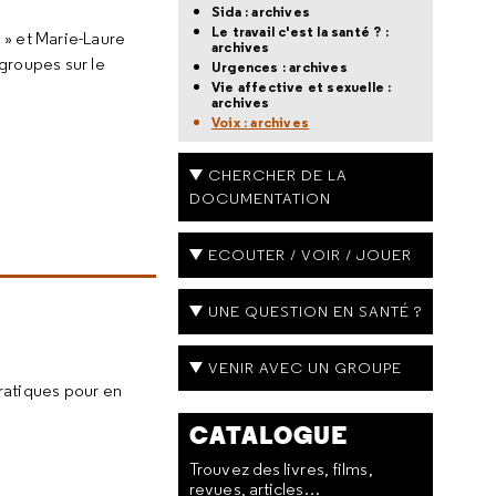
Sida : archives
Le travail c'est la santé ? :
n » et Marie-Laure
archives
 groupes sur le
Urgences : archives
Vie affective et sexuelle :
archives
Voix : archives
CHERCHER DE LA
DOCUMENTATION
ECOUTER / VOIR / JOUER
UNE QUESTION EN SANTÉ ?
VENIR AVEC UN GROUPE
pratiques pour en
CATALOGUE
Trouvez des livres, films,
revues, articles…