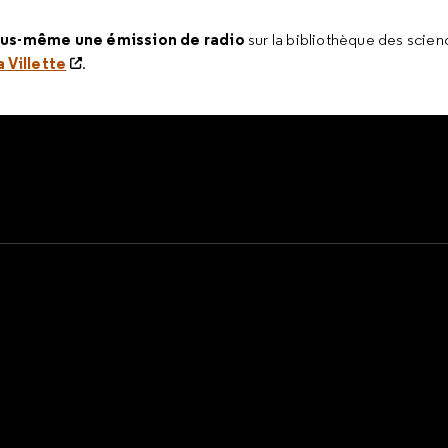
vous-même une émission de radio
sur la bibliothèque des scienc
 Villette
.
e