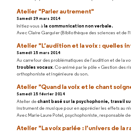
Atelier "Parler autrement"
Samedi 29 mars 2014
la communication non verbale.
Initiez-vous à
Avec Claire Garguier (Bibliothèque des sciences et de l'i
Atelier "L’audition et la voix : quelles i
Samedi 15 mars 2014
Au carrefour des problématiques de l’audition et de la 
troubles vocaux
. Co-animé par le pôle « Gestion des r
orthophoniste et ingénieure du son.
Atelier "Quand la voix et le chant soign
Samedi 15 février 2014
chant basé sur la psychophonie, travail su
Atelier de
instrument de musique pour en apprécier les effets au n
Avec Marie-Laure Potel, psychophoniste, responsable de l
Atelier "La voix parlée : l’univers de l