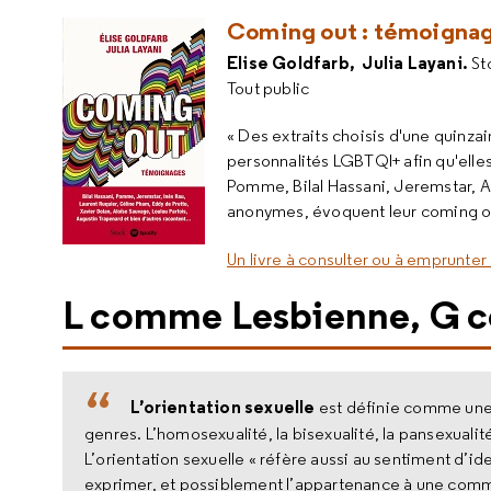
Coming out : témoigna
Elise Goldfarb, Julia Layani.
St
Tout public
« Des extraits choisis d'une quinza
personnalités LGBTQI+ afin qu'elle
Pomme, Bilal Hassani, Jeremstar, A
anonymes, évoquent leur coming ou
Un livre à consulter ou à emprunter 
L comme Lesbienne, G c
L’orientation sexuelle
est définie comme une 
genres. L’homosexualité, la bisexualité, la pansexualit
L’orientation sexuelle « réfère aussi au sentiment d’i
exprimer, et possiblement l’appartenance à une comm