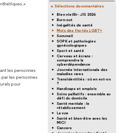
ynthétiques.»
Sélections documentaires
Bien vieillir- JIS 2026
Burn-out
Inégalités de santé
Mois des fiertés LGBT+
Sommeil
SOPK et pathologies
gynécologiques
Sport et santé
Cerveau et écrans :
comprendre la
cyberdépendance
Journée internationale des
ant les personnes
maladies rares
s par les personnes
Transidentités : où en est-on
?
turels pour
Handicaps et emplois
Soins palliatifs : ensemble au
défi du domicile
Santé mentale : le
rétablissement
La vue
Santé et bien-être avec les
MICI
Cancers