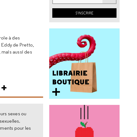
role à des
, Eddy de Pretto,
, mais aussi des
LIBRAIRIE
BOUTIQUE
 +
eurs sexes ou
 sexuelles.
ements pour les