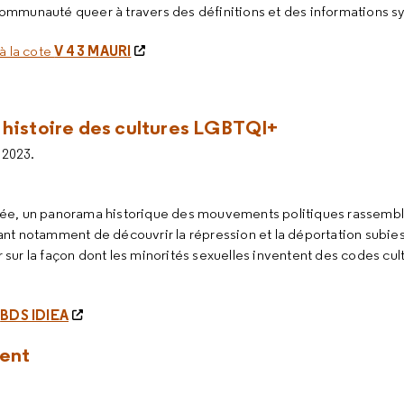
ommunauté queer à travers des définitions et des informations s
V 4 3 MAURI
à la cote
 histoire des cultures LGBTQI+
 2023.
née, un panorama historique des mouvements politiques rassembl
ant notamment de découvrir la répression et la déportation subie
sur la façon dont les minorités sexuelles inventent des codes cul
BDS IDIEA
e
ment