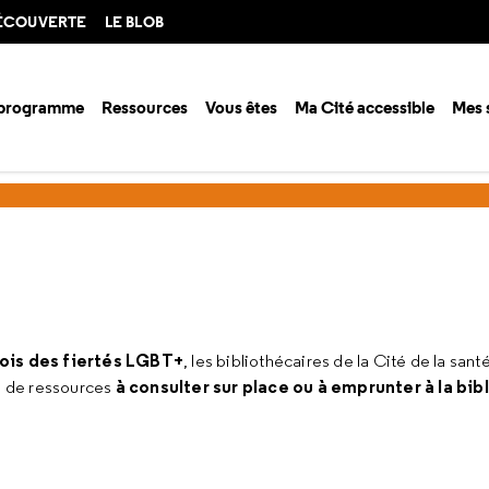
DÉCOUVERTE
LE BLOB
 programme
Ressources
Vous êtes
Ma Cité accessible
Mes 
 documentation
Sélections documentaires
Mois des fiertés LGBT+
ois des fiertés LGBT+
, les bibliothécaires de la Cité de la sa
à consulter sur place ou à emprunter à la bi
n de ressources