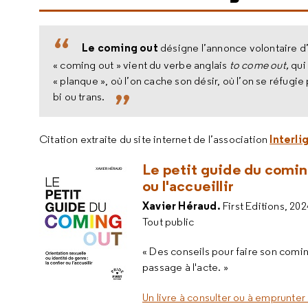
Le coming out
désigne l’annonce volontaire d’
« coming out » vient du verbe anglais
to come out,
qui 
« planque », où l’on cache son désir, où l’on se réfugie
bi ou trans.
Interli
Citation extraite du site internet de l’association
Le petit guide du coming
ou l'accueillir
Xavier Héraud.
First Editions, 202
Tout public
« Des conseils pour faire son com
passage à l'acte. »
Un livre à consulter ou à emprunter 