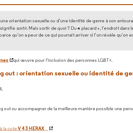
une orientation sexuelle ou d’une identité de genre à son entour
«
signifie
sortir
. Mais sortir de quoi ? Du
placard », l’endroit dans 
 parce qu’on a peur de ce qui pourrait arriver si l’on révèle qu’on e
gnes
qui œuvre pour l’inclusion des personnes LGBT+.
 out : orientation sexuelle ou identité de gen
4.
ing out ou accompagner de la meilleure manière possible une per
V 4 3 HERAX
à la cote