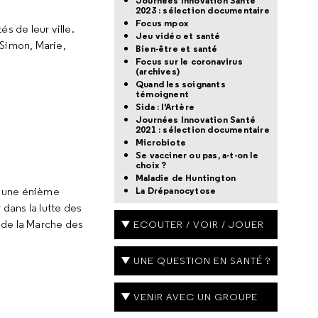
Journées Innovation Santé
2023 : sélection documentaire
Focus mpox
s de leur ville.
Jeu vidéo et santé
Simon, Marie,
Bien-être et santé
Focus sur le coronavirus
(archives)
Quand les soignants
témoignent
Sida : l'Artère
Journées Innovation Santé
2021 : sélection documentaire
Microbiote
Se vacciner ou pas, a-t-on le
choix ?
Maladie de Huntington
ès une énième
La Drépanocytose
 dans la lutte des
 de la Marche des
ECOUTER / VOIR / JOUER
UNE QUESTION EN SANTÉ ?
VENIR AVEC UN GROUPE