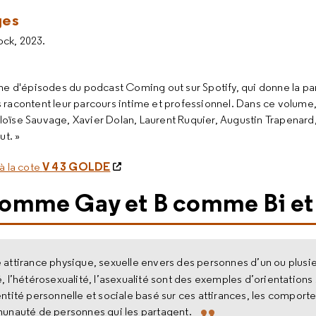
ges
ock, 2023.
ine d'épisodes du podcast Coming out sur Spotify, qui donne la pa
s racontent leur parcours intime et professionnel. Dans ce volume
loïse Sauvage, Xavier Dolan, Laurent Ruquier, Augustin Trapenard
t. »
V 4 3 GOLDE
à la cote
omme Gay et B comme Bi et
attirance physique, sexuelle envers des personnes d’un ou plusi
é, l’hétérosexualité, l’asexualité sont des exemples d’orientations
dentité personnelle et sociale basé sur ces attirances, les comport
unauté de personnes qui les partagent.