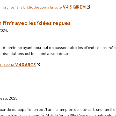
V 4 3 GIREM
emprunter à la bibliothèque à la cote
n finir avec les idées reçues
 2024.
ité féminine ayant pour but de passer outre les clichés et les m
présentations qui leur sont associées.»
V 4 3 ARCS
à la cote
esse, 2025
 bande de copains, un petit ami champion de kite-surf, une famill
nie à qui elle se confie. Mais la jeune fille rêve d'une autre vie 