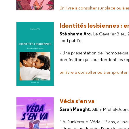
Un livre à consulter sur place ou à 
Identités lesbiennes : e
Stéphanie Arc.
Le Cavalier Bleu,
Tout public
« Une présentation de l'homosexual
domination qui sous-tendent les re
un livre à consulter ou à emprunter 
Véda s'en va
Sarah Maeght
. Albin Michel-Jeun
“ A Dunkerque, Véda, 17 ans, a une
l'aime, et un dragon d'eau de compag