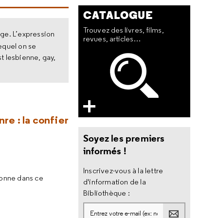
CATALOGUE
Trouvez des livres, films,
age. L’expression
revues, articles…
lequel on se
st lesbienne, gay,
re : la confier
Soyez les premiers
informés !
Inscrivez-vous à la lettre
sonne dans ce
d'information de la
Bibliothèque :