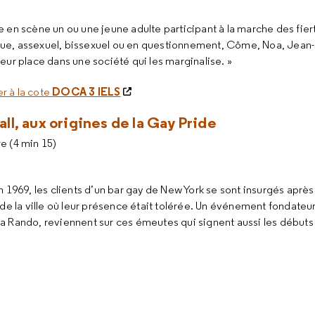
 en scène un ou une jeune adulte participant à la marche des fierté
que, assexuel, bissexuel ou en questionnement, Côme, Noa, Jean-
leur place dans une société qui les marginalise. »
DOCA 3 IELS
r à la cote
l, aux origines de la Gay Pride
re (4 min 15)
 juin 1969, les clients d’un bar gay de New York se sont insurgés apr
de la ville où leur présence était tolérée. Un événement fondateur
 Rando, reviennent sur ces émeutes qui signent aussi les débuts