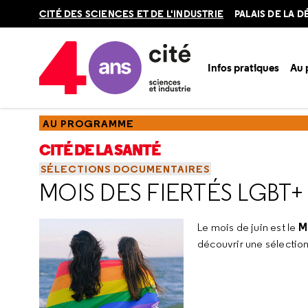
Retour
CITÉ DES SCIENCES ET DE L'INDUSTRIE
PALAIS DE LA 
en
haut
Infos pratiques
Au
Accueil
Au programme
Cité de la santé
Chercher de la
AU PROGRAMME
CITÉ DE LA SANTÉ
SÉLECTIONS DOCUMENTAIRES
MOIS DES FIERTÉS LGBT+
M
Le mois de juin est le
découvrir une sélectio