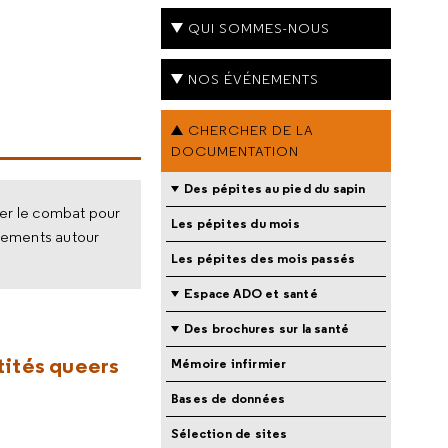
QUI SOMMES-NOUS
NOS ÉVÉNEMENTS
CHERCHER DE LA
DOCUMENTATION
Des pépites au pied du sapin
ler le combat pour
Les pépites du mois
ènements autour
Les pépites des mois passés
Espace ADO et santé
Des brochures sur la santé
ntités queers
Mémoire infirmier
Bases de données
Sélection de sites