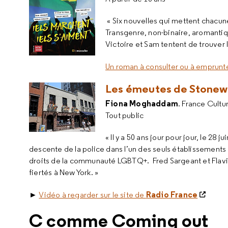
« Six nouvelles qui mettent chacune
Transgenre, non-binaire, aromanti
Victoire et Sam tentent de trouver 
Un roman à consulter ou à emprunte
Les émeutes de Stonewal
Fiona Moghaddam
. France Cultu
Tout public
« Il y a 50 ans jour pour jour, le 28
descente de la police dans l’un des seuls établissements 
droits de la communauté LGBTQ+. Fred Sargeant et Flavia
fiertés à New York. »
►
Radio
France
Vidéo à regarder sur le site de
C comme Coming out