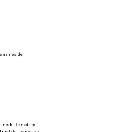
écanismes de
e, modeste mais qui
et met de l'argent de