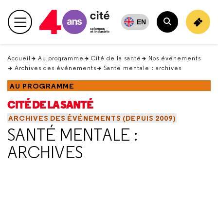
Retour
en
EN
Menu principal
haut
Rechercher
Accueil
Au programme
Cité de la santé
Nos événements
Archives des événements
Santé mentale : archives
AU PROGRAMME
CITÉ DE LA SANTÉ
ARCHIVES DES ÉVÉNEMENTS (DEPUIS 2009)
SANTÉ MENTALE :
ARCHIVES