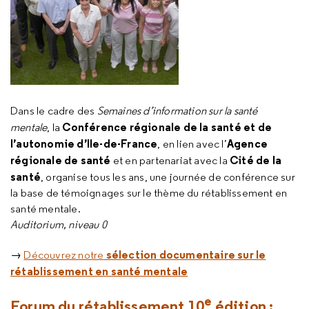
Dans le cadre des
Semaines d’information sur la santé
Conférence régionale de la santé et de
mentale
, la
l’autonomie d’Ile-de-France
Agence
, en lien avec l’
régionale de santé
Cité de la
et en partenariat avec la
santé
, organise tous les ans, une journée de conférence sur
la base de témoignages sur le thème du rétablissement en
santé mentale.
Auditorium, niveau 0
sélection documentaire sur le
→
Découvrez notre
rétablissement en santé mentale
e
Forum du rétablissement 10
édition :