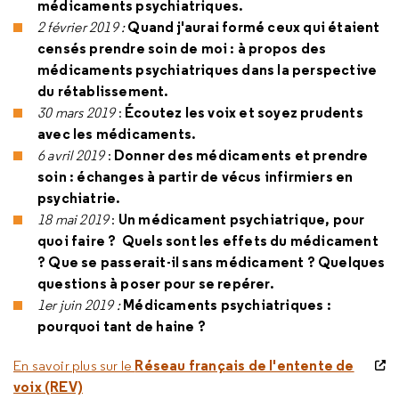
médicaments psychiatriques.
Quand j'aurai formé ceux qui étaient
2 février 2019 :
censés prendre soin de moi : à propos des
médicaments psychiatriques dans la perspective
du rétablissement.
Écoutez les voix et soyez prudents
30 mars 2019
:
avec les médicaments.
Donner des médicaments et prendre
6 avril 2019
:
soin : échanges à partir de vécus infirmiers en
psychiatrie.
Un médicament psychiatrique, pour
18 mai 2019
:
quoi faire ? Quels sont les effets du médicament
? Que se passerait-il sans médicament ? Quelques
questions à poser pour se repérer.
Médicaments psychiatriques :
1er juin 2019 :
pourquoi tant de haine ?
Réseau français de l'entente de
En savoir plus sur le
voix (REV)