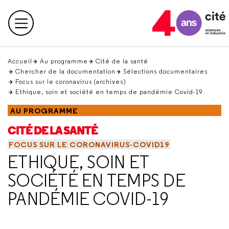
Retour
en
Menu principal
haut
Accueil
Au programme
Cité de la santé
Chercher de la documentation
Sélections documentaires
Focus sur le coronavirus (archives)
Ethique, soin et société en temps de pandémie Covid-19
AU PROGRAMME
CITÉ DE LA SANTÉ
FOCUS SUR LE CORONAVIRUS-COVID19
ETHIQUE, SOIN ET
SOCIÉTÉ EN TEMPS DE
PANDÉMIE COVID-19