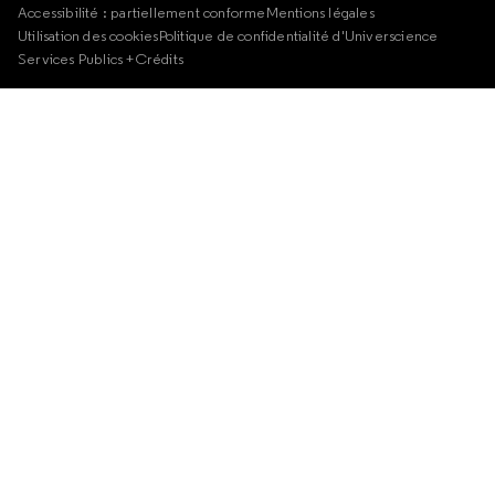
Accessibilité : partiellement conforme
Mentions légales
Utilisation des cookies
Politique de confidentialité d'Universcience
Services Publics +
Crédits