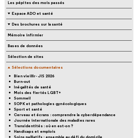
Les pépites des mois passés
Espace ADO et santé
Des brochures sur la santé
Mémoire infirmier
Bases de données
Sélection de sites
Sélections documentaires
Bien vieillir- JIS 2026
Burn-out
Inégalités de santé
Mois des fiertés LGBT+
Sommeil
SOPK et pathologies gynécologiques
Sport et santé
Cerveau et écrans : comprendre la cyberdépendance
Journée internationale des maladies rares
Transidentités : où en est-on ?
Handicaps et emplois
Soins palliatifs : ensemble au défi du domicile