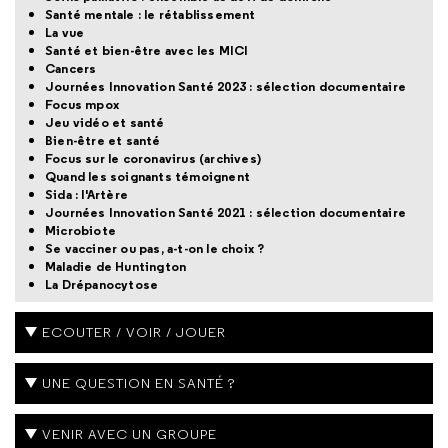
Santé mentale : le rétablissement
La vue
Santé et bien-être avec les MICI
Cancers
Journées Innovation Santé 2023 : sélection documentaire
Focus mpox
Jeu vidéo et santé
Bien-être et santé
Focus sur le coronavirus (archives)
Quand les soignants témoignent
Sida : l'Artère
Journées Innovation Santé 2021 : sélection documentaire
Microbiote
Se vacciner ou pas, a-t-on le choix ?
Maladie de Huntington
La Drépanocytose
ECOUTER / VOIR / JOUER
UNE QUESTION EN SANTÉ ?
VENIR AVEC UN GROUPE