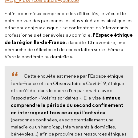
v=Q8_vfbsvNco&feature=youtu.be
Enfin, pour mieux comprendre les difficultés, le vécu et le
point de vue des personnes les plus vulnérables ainsi que les
principaux enjeux auxquels se confrontent les intervenants
l'Espace éthique
professionnels et bénévoles au domicile,
de la région Ile-de-France
a lancé le 10 novembre, une
démarche de réflexion et de concertation sur le thème «
Vivre la pandémie au domicile ».
Cette enquête est menée par l’Espace éthique
Île-de-France et son Observatoire « Covid-19, éthique
et société », dans le cadre d’un partenariat avec
mieux
l’association « Voisins solidaires ». Elle vise à
comprendre la période du second confinement
en interrogeant tous ceux qui l'ont vécu
(personnes confinées, avec potentiellement une
maladie ou un handicap, intervenants à domiciles,
bénévoles...) afin de produire des ressources éthiques