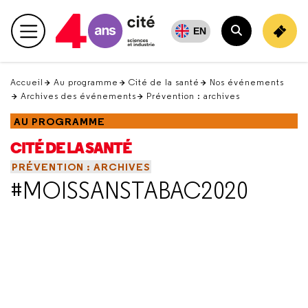
Retour
en
EN
Menu principal
haut
Rechercher
Accueil
Au programme
Cité de la santé
Nos événements
Archives des événements
Prévention : archives
AU PROGRAMME
CITÉ DE LA SANTÉ
PRÉVENTION : ARCHIVES
#MOISSANSTABAC2020