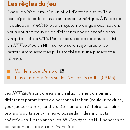
Les règles du jeu
Chaque visiteur muni d’un billet d’entrée est invité à
participer à cette chasse au trésor numérique. À l’aide de
l’application
myCité
, et d’un système de géolocalisation,
vous pourrez trouver les différents codes cachés dans
vingt lieux de la Cité. Pour chaque code obtenu et saisi,
un
NFT’œuf
ou un NFT sonore seront générés et se
retrouveront associés puis stockés sur une plateforme
(
Kalart
).
Voir le mode d'emploi
​​​​​​​
Plus d'informations sur les NFT’œufs (pdf, 1,59 Mo)
Les
NFT’œufs
sont créés via un algorithme combinant
différents paramètres de personnalisation (couleur, texture,
yeux, accessoires, fond…). De manière aléatoire, certains
œufs produits sont « rares », possédant des attributs
spécifiques. En revanche les
NFT'œufs
et les NFT sonores ne
possèdent pas de valeur financière.