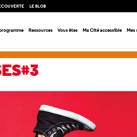
DÉCOUVERTE
LE BLOB
 programme
Ressources
Vous êtes
Ma Cité accessible
Mes 
es#3
SES#3