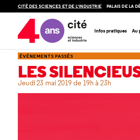
Retour
CITÉ DES SCIENCES ET DE L'INDUSTRIE
PALAIS DE LA 
en
haut
Infos pratiques
Au
Accueil
Ressources
Événements passés
Les silencieus
ÉVÉNEMENTS PASSÉS
LES SILENCIEU
Jeudi 23 mai 2019 de 19h à 23h