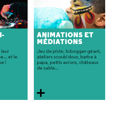
I-
ANIMATIONS ET
MÉDIATIONS
 leur
Jeu de piste, toboggan géant,
... et le
ateliers scoubidous, barbe à
se !
papa, petits avions, châteaux
de sable...