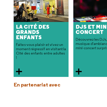
LA CITÉ DES
DJS ET MIN
GRANDS
CONCERT
ENFANTS
Découvrez les DJs,
musique d'ambiance
Faites-vous plaisir et vivez un
mini-concert surpri
moment régressif en visitant la
Cité des enfants entre adultes
!
En partenariat avec