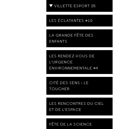
VILLETTE ESPORT 25
LES ÉCLATANTES #10
LA GRANDE FÊTE DES
ENFANTS
LES RENDEZ-VOUS DE
L'URGENCE
ENVIRONNEMENTALE #4
CITÉ DES SENS : LE
TOUCHER
LES RENCONTRES DU CIEL
ET DE L'ESPACE
FÊTE DE LA SCIENCE