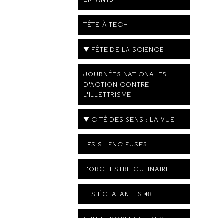
TÊTE-À-TECH
FÊTE DE LA SCIENCE
JOURNÉES NATIONALES
D'ACTION CONTRE
L'ILLETTRISME
CITÉ DES SENS : LA VUE
LES SILENCIEUSES
L'ORCHESTRE CULINAIRE
LES ÉCLATANTES #8