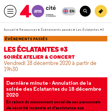
Retour
en
EN
Menu principal
haut
Rechercher
Accueil
Ressources
Événements passés
Les Éclatantes #3
ÉVÉNEMENTS PASSÉS
LES ÉCLATANTES #3
SOIRÉE ATELIER & CONCERT
Vendredi 18 décembre 2020 à partir de
19h30
Dernière minute - Annulation de la
soirée des Eclatantes du 18 décembre
2020
En raison du mouvement social de ses personnels
de sécurité incendie et d’assistance aux