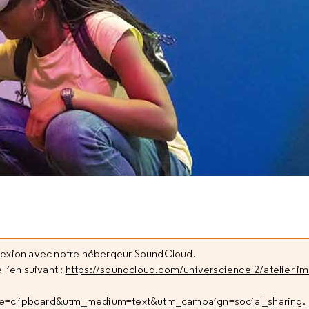
nexion avec notre hébergeur SoundCloud.
 lien suivant :
https://soundcloud.com/universcience-2/atelier-i
ce=clipboard&utm_medium=text&utm_campaign=social_sharing
.