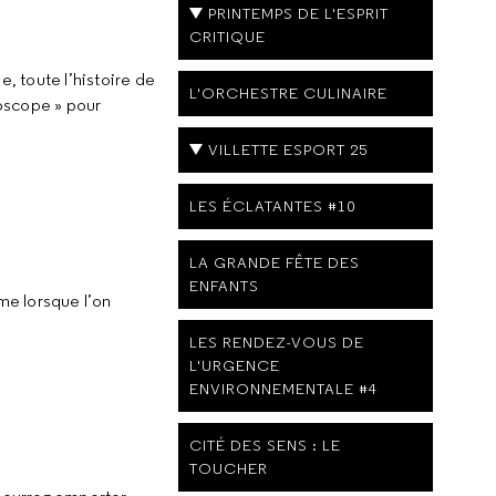
PRINTEMPS DE L'ESPRIT
CRITIQUE
, toute l’histoire de
L'ORCHESTRE CULINAIRE
toscope » pour
VILLETTE ESPORT 25
LES ÉCLATANTES #10
LA GRANDE FÊTE DES
ENFANTS
me lorsque l’on
LES RENDEZ-VOUS DE
L'URGENCE
ENVIRONNEMENTALE #4
CITÉ DES SENS : LE
TOUCHER