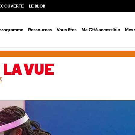
DÉCOUVERTE
LE BLOB
 programme
Ressources
Vous êtes
Ma Cité accessible
Mes 
 la vue
Ateliers image
 LA VUE
3