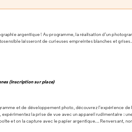
tographie argentique ! Au programme, la réalisation d’un photogr
hotosensible laisseront de curieuses empreintes blanches et grise
nnes (inscription sur place)
togramme et de développement photo, découvrez l’expérience de 
, expérimentez la prise de vue avec un appareil rudimentaire : un
la boîte et on la capture avec le papier argentique… Renversant, no