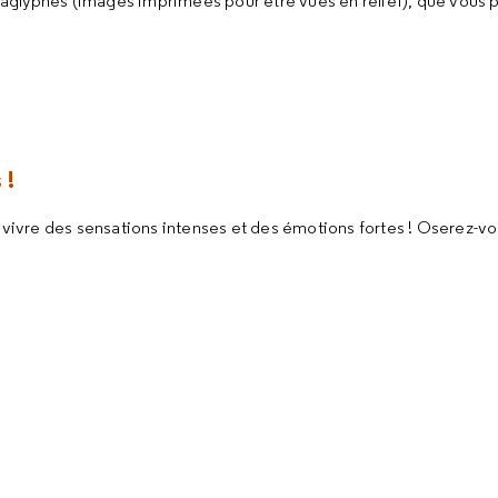
’anaglyphes (images imprimées pour être vues en relief), que vous
 !
ivre des sensations intenses et des émotions fortes ! Oserez-vo