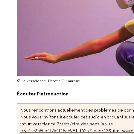
©Universcience. Photo : E. Laurent
Écouter l’introduction
Nous rencontrons actuellement des problèmes de con
Nous vous invitons à écouter cet audio en cliquant sur le
in=universcience-2/sets/cite-des-sens-la-vue-
fr&si=c2a80b4f254f48ac9811f62572c0c742&utm_sour