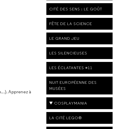
CITÉ DES SENS : LE GOÛT
FÊTE DE LA SCIENCE
LE GRAND JEU
LES SILENCIEUSES
LES ÉCLATANTES #11
NUIT EUROPÉENNE DES
MUSÉES
e...). Apprenez à
COSPLAYMANIA
LA CITÉ LEGO®