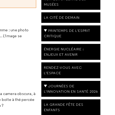
MUSÉES
LA CITÉ DE DEMAIN
amme : une photo
PRINTEMPS DE L'ESPRIT
s… L'image se
CRITIQUE
ÉNERGIE NUCLÉAIRE :
ENJEUX ET AVENIR
RENDEZ-VOUS AVEC
L’ESPACE
JOURNÉES DE
L'INNOVATION EN SANTÉ 2026
la camera obscura, à
e boite à thé percée
LA GRANDE FÊTE DES
n ?
ENFANTS