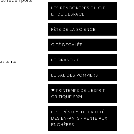
 pourrez emporter
LES RENCONTRES DU CIEL
ET DE L'ESPACE
FÊTE DE LA SCIENCE
CITÉ DÉCALÉE
LE GRAND JEU
us tenter
LE BAL DES POMPIERS
PRINTEMPS DE L'ESPRIT
CRITIQUE 2024
LES TRÉSORS DE LA CITÉ
DES ENFANTS - VENTE AUX
ENCHÈRES