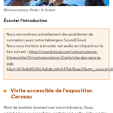
©Universcience. Photo : N. Breton
Écouter l’introduction
Nous rencontrons actuellement des problèmes de
connexion avec notre hébergeur SoundCloud.
Nous vous invitons à écouter cet audio en cliquant sur le
lien suivant :
https://soundcloud.com/universcience-
2/expositon?in=universcience-2/sets/cite-des-sens-la-
vue-
fr&si=367b6b8533614a5dbc64c547bb9baa1f&utm_source=cl
Visite accessible de l’exposition
Cerveau
Muni de lunettes donnant une vision tubulaire, floue,