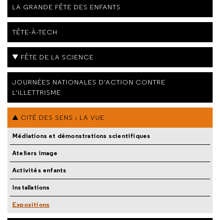
LA GRANDE FÊTE DES ENFANTS
TÊTE-À-TECH
FÊTE DE LA SCIENCE
JOURNÉES NATIONALES D'ACTION CONTRE
L'ILLETTRISME
CITÉ DES SENS : LA VUE
Médiations et démonstrations scientifiques
Ateliers image
Activités enfants
Installations
Expositions