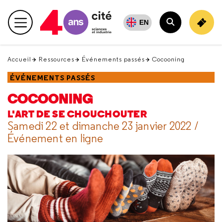
Retour
en
EN
Menu principal
haut
Rechercher
Accueil
Ressources
Événements passés
Cocooning
ÉVÉNEMENTS PASSÉS
COCOONING
L'ART DE SE CHOUCHOUTER
Samedi 22 et dimanche 23 janvier 2022 /
Événement en ligne