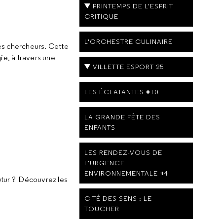
PRINTEMPS DE L'ESPRIT
CRITIQUE
L'ORCHESTRE CULINAIRE
es chercheurs. Cette
ie, à travers une
VILLETTE ESPORT 25
LES ÉCLATANTES #10
LA GRANDE FÊTE DES
ENFANTS
LES RENDEZ-VOUS DE
L'URGENCE
ENVIRONNEMENTALE #4
futur ? Découvrez les
CITÉ DES SENS : LE
TOUCHER