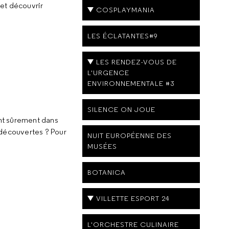
 et découvrir
COSPLAYMANIA
LES ÉCLATANTES#9
LES RENDEZ-VOUS DE
L'URGENCE
ENVIRONNEMENTALE #3
SILENCE ON JOUE
ent sûrement dans
 découvertes ? Pour
NUIT EUROPÉENNE DES
MUSÉES
BOTANICA
VILLETTE ESPORT 24
L'ORCHESTRE CULINAIRE