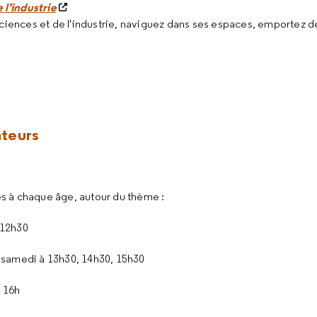
 l’industrie
 sciences et de l'industrie, naviguez dans ses espaces, emportez 
ateurs
ues à chaque âge, autour du thème :
 12h30
 samedi à 13h30, 14h30, 15h30
 16h