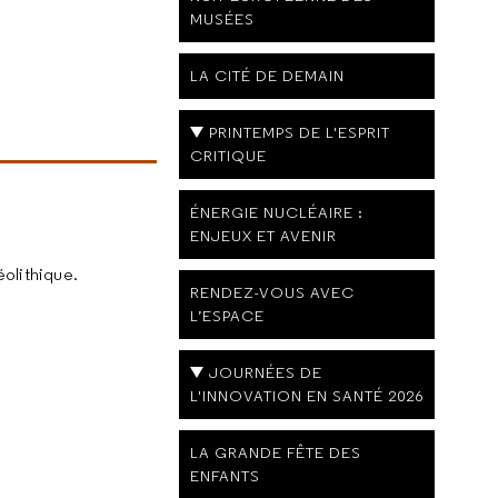
MUSÉES
LA CITÉ DE DEMAIN
PRINTEMPS DE L'ESPRIT
CRITIQUE
ÉNERGIE NUCLÉAIRE :
ENJEUX ET AVENIR
éolithique.
RENDEZ-VOUS AVEC
L’ESPACE
JOURNÉES DE
L'INNOVATION EN SANTÉ 2026
LA GRANDE FÊTE DES
ENFANTS