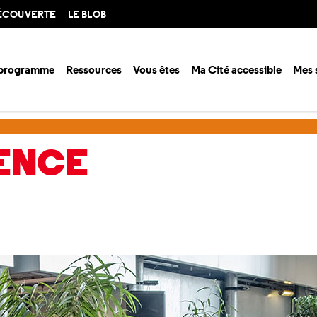
DÉCOUVERTE
LE BLOB
 programme
Ressources
Vous êtes
Ma Cité accessible
Mes 
ence 2022
Science et société
IENCE