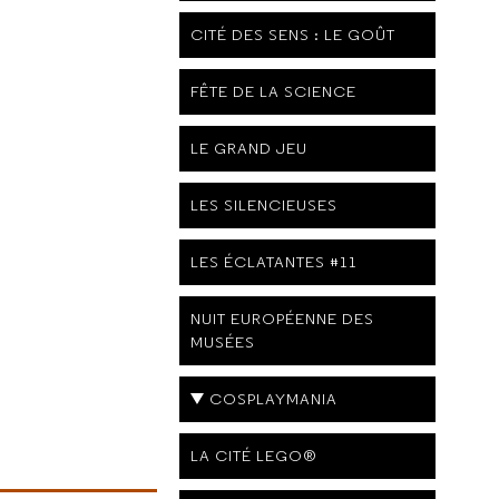
CITÉ DES SENS : LE GOÛT
FÊTE DE LA SCIENCE
LE GRAND JEU
LES SILENCIEUSES
LES ÉCLATANTES #11
NUIT EUROPÉENNE DES
MUSÉES
COSPLAYMANIA
LA CITÉ LEGO®