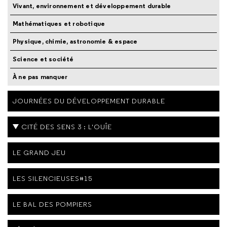
Vivant, environnement et développement durable
Mathématiques et robotique
Physique, chimie, astronomie & espace
Science et société
À ne pas manquer
JOURNÉES DU DÉVELOPPEMENT DURABLE
CITÉ DES SENS 3 : L'OUÎE
LE GRAND JEU
LES SILENCIEUSES#15
LE BAL DES POMPIERS