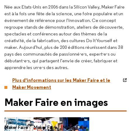
Née aux Etats-Unis en 2006 dans la
Silicon Valley
,
Maker Faire
est à la fois une fête de la science, une foire populaire et un
événement de référence pour l’innovation. Ce concept
regroupe stands de démonstration, ateliers de découverte,
spectacles et conférences autour des thèmes de la
créativité, de la fabrication, des cultures
Do It Yourself
et
maker
. Aujourd’hui, plus de 200 éditions réunissent dans 38
pays des communautés de passionné·e·s, expert·e·s ou
débutant·e·s, qui partagent l’envie de créer, fabriquer et
apprendre les un·e·s des autres.
Plus d’informations sur les Maker Faire et le
Maker Movement
Maker Faire en images
Maker Faire
Maker Faire
Maker Faire
Maker Faire
Make