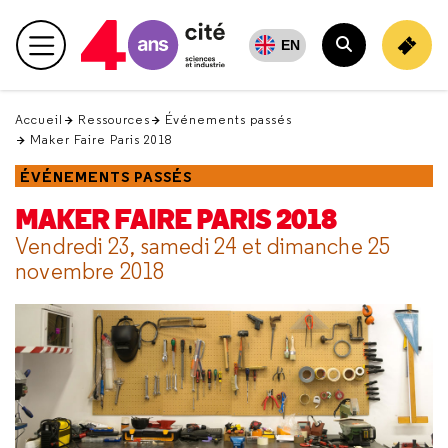
Retour
en
EN
Menu principal
haut
Rechercher
Accueil
Ressources
Événements passés
Maker Faire Paris 2018
ÉVÉNEMENTS PASSÉS
MAKER FAIRE PARIS 2018
Vendredi 23, samedi 24 et dimanche 25
novembre 2018