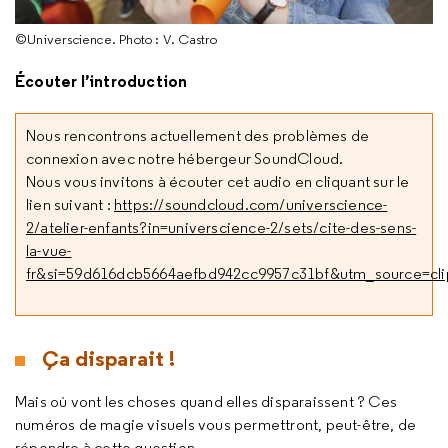
©Universcience. Photo : V. Castro
Écouter l’introduction
Nous rencontrons actuellement des problèmes de
connexion avec notre hébergeur SoundCloud.
Nous vous invitons à écouter cet audio en cliquant sur le
lien suivant :
https://soundcloud.com/universcience-
2/atelier-enfants?in=universcience-2/sets/cite-des-sens-
la-vue-
fr&si=59d616dcb5664aefbd942cc9957c31bf&utm_source=cl
Ça disparait !
Mais où vont les choses quand elles disparaissent ? Ces
numéros de magie visuels vous permettront, peut-être, de
répondre à cette question …