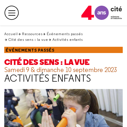
Retour
en
Menu principal
haut
Accueil
Ressources
Événements passés
Cité des sens : la vue
Activités enfants
ÉVÉNEMENTS PASSÉS
CITÉ DES SENS : LA VUE
Samedi 9 & dimanche 10 septembre 2023
ACTIVITÉS ENFANTS