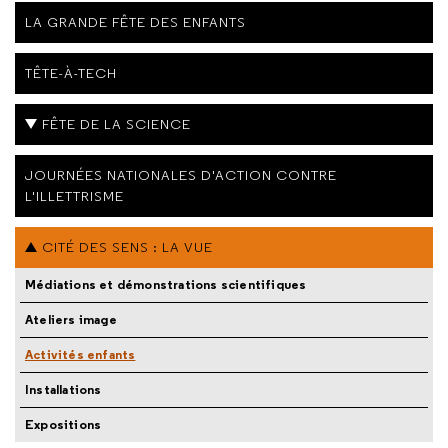
LA GRANDE FÊTE DES ENFANTS
TÊTE-À-TECH
FÊTE DE LA SCIENCE
JOURNÉES NATIONALES D'ACTION CONTRE
L'ILLETTRISME
CITÉ DES SENS : LA VUE
Médiations et démonstrations scientifiques
Ateliers image
Activités enfants
Installations
Expositions