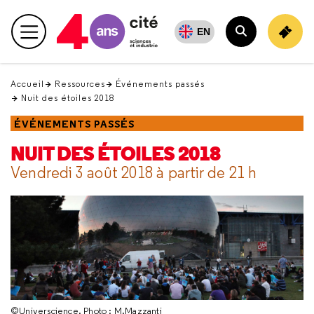
Retour
en
EN
Menu principal
haut
Rechercher
Accueil
Ressources
Événements passés
Nuit des étoiles 2018
ÉVÉNEMENTS PASSÉS
NUIT DES ÉTOILES 2018
Vendredi 3 août 2018 à partir de 21 h
©Universcience. Photo : M.Mazzanti