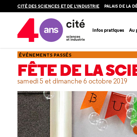
Retour
CITÉ DES SCIENCES ET DE L'INDUSTRIE
PALAIS DE LA 
en
haut
Infos pratiques
Au
Accueil
Ressources
Événements passés
Fête de la sci
ÉVÉNEMENTS PASSÉS
FÊTE DE LA SCI
samedi 5 et dimanche 6 octobre 2019