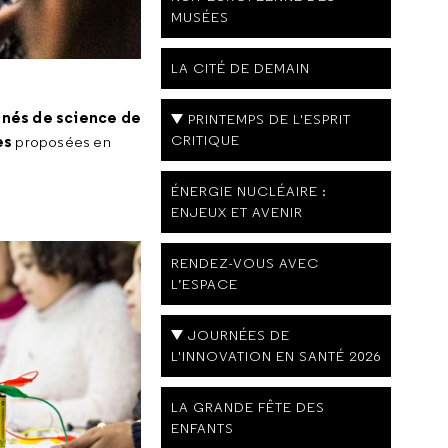
MUSÉES
LA CITÉ DE DEMAIN
nnés de science de
PRINTEMPS DE L'ESPRIT
es
CRITIQUE
proposées en
ÉNERGIE NUCLÉAIRE :
ENJEUX ET AVENIR
RENDEZ-VOUS AVEC
L’ESPACE
JOURNÉES DE
L'INNOVATION EN SANTÉ 2026
LA GRANDE FÊTE DES
ENFANTS