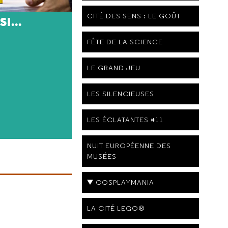
CITÉ DES SENS : LE GOÛT
I...
FÊTE DE LA SCIENCE
LE GRAND JEU
LES SILENCIEUSES
LES ÉCLATANTES #11
NUIT EUROPÉENNE DES
!
MUSÉES
COSPLAYMANIA
LA CITÉ LEGO®