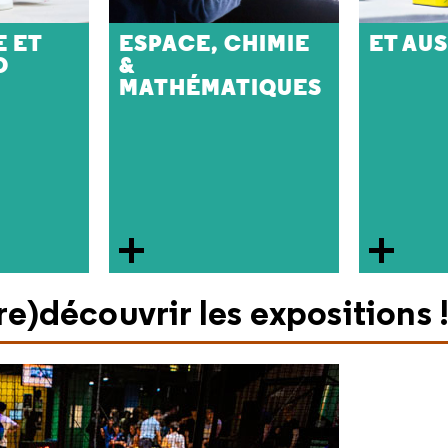
 ET
ESPACE, CHIMIE
ET AUSS
O
&
MATHÉMATIQUES
(re)découvrir les expositions 