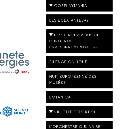
COSPLAYMANIA
LES ÉCLATANTES#9
LES RENDEZ-VOUS DE
L'URGENCE
ENVIRONNEMENTALE #3
SILENCE ON JOUE
NUIT EUROPÉENNE DES
MUSÉES
BOTANICA
VILLETTE ESPORT 24
L'ORCHESTRE CULINAIRE