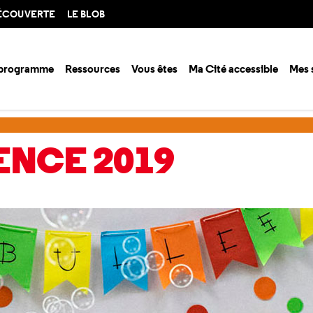
DÉCOUVERTE
LE BLOB
 programme
Ressources
Vous êtes
Ma Cité accessible
Mes 
ence 2019
ENCE 2019