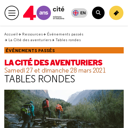
Retour
en
EN
Menu principal
haut
Rechercher
Accueil
Ressources
Événements passés
La Cité des aventuriers
Tables rondes
ÉVÉNEMENTS PASSÉS
LA CITÉ DES AVENTURIERS
Samedi 27 et dimanche 28 mars 2021
TABLES RONDES