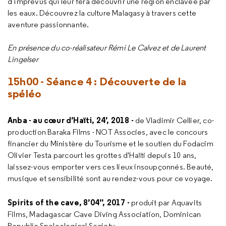
d’imprévus qui leur fera découvrir une région enclavée par
les eaux. Découvrez la culture Malagasy à travers cette
aventure passionnante.
En présence du co-réalisateur Rémi Le Calvez et de Laurent
Lingelser
15h00 - Séance 4 : Découverte de la
spéléo
Anba - au cœur d’Haïti, 24’, 2018 -
de Vladimir Cellier, co-
production Baraka Films - NOT Associes, avec le concours
financier du Ministère du Tourisme et le soutien du Fodacim
Olivier Testa parcourt les grottes d'Haïti depuis 10 ans,
laissez-vous emporter vers ces lieux insoupçonnés. Beauté,
musique et sensibilité sont au rendez-vous pour ce voyage.
Spirits of the cave, 8’04’’, 2017 -
produit par Aquavits
Films, Madagascar Cave Diving Association, Dominican
Republic Speleological Society