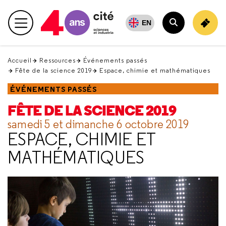
Retour
en
EN
Menu principal
haut
Rechercher
Accueil
Ressources
Événements passés
Fête de la science 2019
Espace, chimie et mathématiques
ÉVÉNEMENTS PASSÉS
FÊTE DE LA SCIENCE 2019
samedi 5 et dimanche 6 octobre 2019
ESPACE, CHIMIE ET
MATHÉMATIQUES