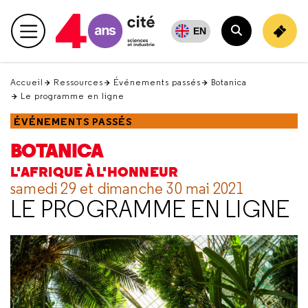
Retour
en
EN
Menu principal
haut
Rechercher
Accueil
Ressources
Événements passés
Botanica
Le programme en ligne
ÉVÉNEMENTS PASSÉS
BOTANICA
L'AFRIQUE À L'HONNEUR
samedi 29 et dimanche 30 mai 2021
LE PROGRAMME EN LIGNE