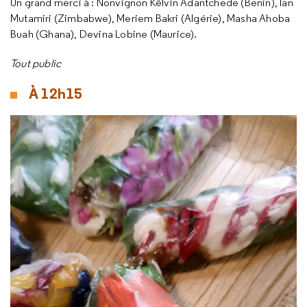
Un grand merci à : Nonvignon Kêlvin Adantchede (Benin), Ian
Mutamiri (Zimbabwe), Meriem Bakri (Algérie), Masha Ahoba
Buah (Ghana), Devina Lobine (Maurice).
Tout public
À 12h15