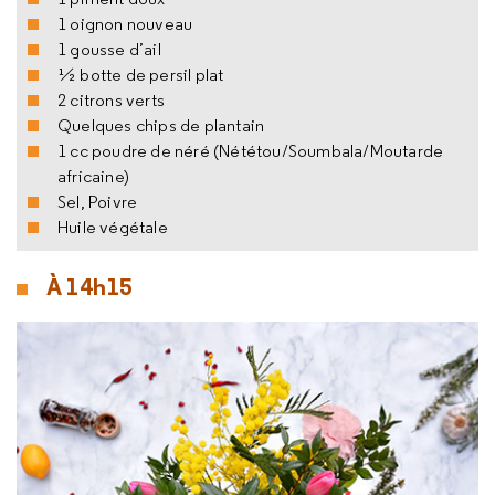
1 oignon nouveau
1 gousse d’ail
½ botte de persil plat
2 citrons verts
Quelques chips de plantain
1 cc poudre de néré (Nététou/Soumbala/Moutarde
africaine)
Sel, Poivre
Huile végétale
À 14h15