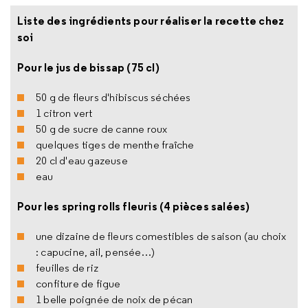
Liste des ingrédients pour réaliser la recette chez
soi
Pour le jus de bissap (75 cl)
50 g de fleurs d'hibiscus séchées
1 citron vert
50 g de sucre de canne roux
quelques tiges de menthe fraîche
20 cl d'eau gazeuse
eau
Pour les spring rolls fleuris (4 pièces salées)
une dizaine de fleurs comestibles de saison (au choix
: capucine, ail, pensée…)
feuilles de riz
confiture de figue
1 belle poignée de noix de pécan