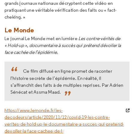
grands journaux nationaux décryptent cette vidéo en
pratiquant une véritable vérification des faits ou « fact-
cheking. »
Le Monde
Le journal Le Monde met en lumière
Les contre-vérités de
« Hold-up », documentaire à succès qui prétend dévoiler la
face cachée de l’épidémie.
Ce film diffusé en ligne promet de raconter
l’histoire secrète de l’épidémie. En réalité, il
s’affranchit des faits à de multiples reprises. Par Adrien
Sénécat et Assma Maad.
https://www.lemonde.fr/les-
decodeurs/article/2020/11/12/covid-19-les-contre-
verites-de-hold-up-le-documentaire-a-succes-qui-pretend-
devoiler-la-face-cachee-de-l-