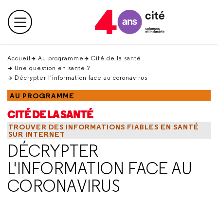
Retour
en
Menu principal
haut
Accueil
Au programme
Cité de la santé
Une question en santé ?
Décrypter l'information face au coronavirus
AU PROGRAMME
CITÉ DE LA SANTÉ
TROUVER DES INFORMATIONS FIABLES EN SANTÉ
SUR INTERNET
DÉCRYPTER
L'INFORMATION FACE AU
CORONAVIRUS