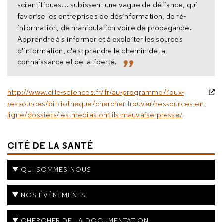
scientifiques… subissent une vague de défiance, qui
favorise les entreprises de désinformation, de ré-
information, de manipulation voire de propagande.
Apprendre à s'informer et à exploiter les sources
d'information, c'est prendre le chemin de la
connaissance et de la liberté.
http://www.cite-sciences.fr/fr/au-programme/lieux-
ressources/bibliotheque/chercher-trouver/ressources-en-
ligne/dossiers/les-medias-ont-ils-mauvaise-presse/
CITÉ DE LA SANTÉ
QUI SOMMES-NOUS
NOS ÉVÉNEMENTS
CHERCHER DE LA DOCUMENTATION