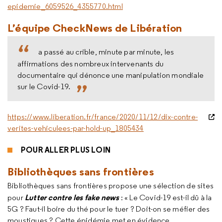
epidemie_6059526_4355770.html
L’équipe CheckNews de
Libération
a passé au crible, minute par minute, les
affirmations des nombreux intervenants du
documentaire qui dénonce une manipulation mondiale
sur le Covid-19.
https://www.liberation.fr/france/2020/11/12/dix-contre-
verites-vehiculees-par-hold-up_1805434
POUR ALLER PLUS LOIN
Bibliothèques sans frontières
Bibliothèques sans frontières propose une sélection de sites
Lutter contre les fake news
pour
: « Le Covid-19 est-il dû à la
5G ? Faut-il boire du thé pour le tuer ? Doit-on se méfier des
moustiques ? Cette épidémie met en évidence