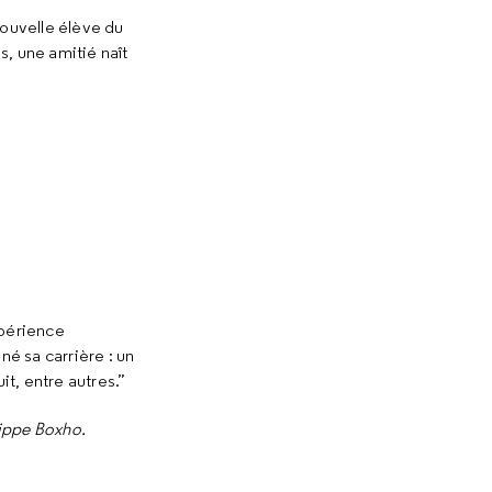
nouvelle élève du
s, une amitié naît
xpérience
né sa carrière : un
it, entre autres.”
lippe Boxho.