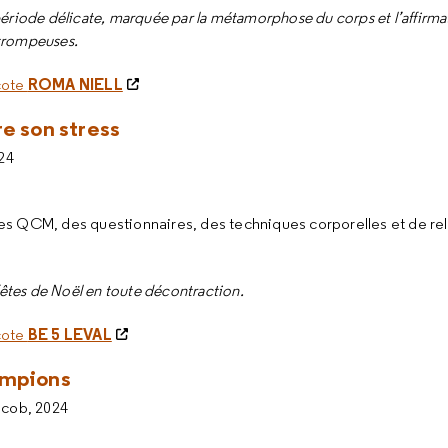
période délicate, marquée par la métamorphose du corps et l’affirmat
 trompeuses.
ROMA NIELL
 cote
e son stress
024
es QCM, des questionnaires, des techniques corporelles et de rela
 fêtes de Noël en toute décontraction.
BE 5 LEVAL
 cote
ampions
acob, 2024