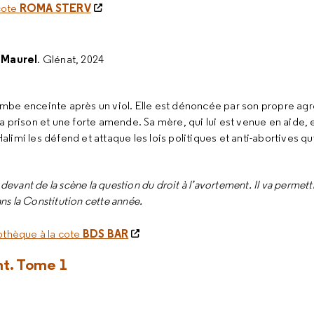
ROMA STERV
 cote
 Maurel
. Glénat, 2024
ombe enceinte après un viol. Elle est dénoncée par son propre ag
la prison et une forte amende. Sa mère, qui lui est venue en aide,
limi les défend et attaque les lois politiques et anti-abortives qu
devant de la scène la question du droit à l’avortement. Il va permet
dans la Constitution cette année.
BDS BAR
othèque à la cote
ht. Tome 1