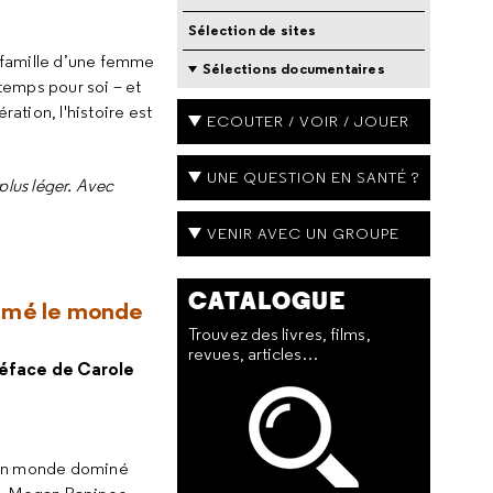
Sélection de sites
 famille d’une femme
Sélections documentaires
temps pour soi – et
ration, l'histoire est
ECOUTER / VOIR / JOUER
UNE QUESTION EN SANTÉ ?
 plus léger. Avec
VENIR AVEC UN GROUPE
CATALOGUE
rmé le monde
Trouvez des livres, films,
revues, articles…
préface de Carole
s un monde dominé