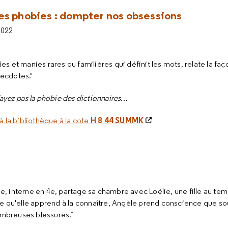
es phobies : dompter nos obsessions
2022
s et manies rares ou familières qui définit les mots, relate la faç
necdotes."
’ayez pas la phobie des dictionnaires…
H 8 44 SUMMK
à la bibliothèque à la cote
e, interne en 4e, partage sa chambre avec Loélie, une fille au t
re qu'elle apprend à la connaître, Angèle prend conscience que sous
mbreuses blessures.”