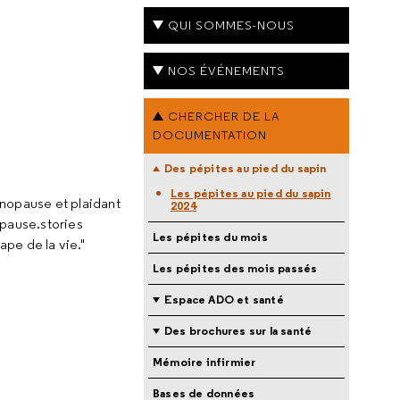
QUI SOMMES-NOUS
NOS ÉVÉNEMENTS
CHERCHER DE LA
DOCUMENTATION
Des pépites au pied du sapin
Les pépites au pied du sapin
énopause et plaidant
2024
pause.stories
Les pépites du mois
pe de la vie."
Les pépites des mois passés
Espace ADO et santé
Des brochures sur la santé
Mémoire infirmier
Bases de données