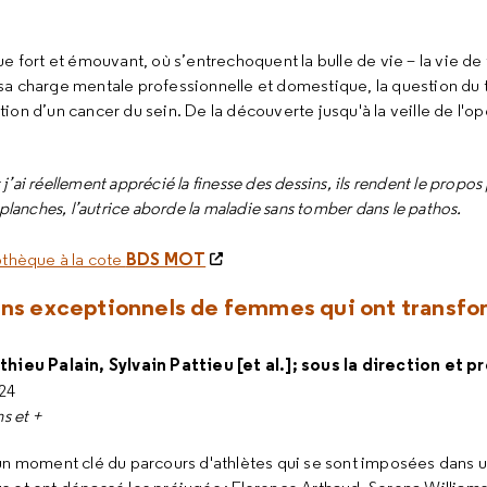
fort et émouvant, où s’entrechoquent la bulle de vie – la vie de
 sa charge mentale professionnelle et domestique, la question du 
ion d’un cancer du sein. De la découverte jusqu'à la veille de l'opé
"
 j’ai réellement apprécié la finesse des dessins, ils rendent le propos
planches, l’autrice aborde la maladie sans tomber dans le pathos.
BDS MOT
othèque à la cote
ins exceptionnels de femmes qui ont transfo
hieu Palain, Sylvain Pattieu [et al.]; sous la direction et 
024
s et +
t un moment clé du parcours d'athlètes qui se sont imposées dan