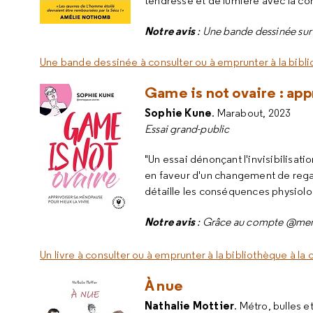
tendresse et de lumière avec la con
Notre avis
: Une bande dessinée sur 
Une bande dessinée à consulter ou à emprunter à la bibli
Game is not ovaire : ap
Sophie Kune
. Marabout, 2023
Essai grand-public
"Un essai dénonçant l'invisibilisa
en faveur d'un changement de rega
détaille les conséquences physiolog
Notre avis
: Grâce au compte @meno
Un livre à consulter ou à emprunter à la bibliothèque à la
À nue
Nathalie Mottier
. Métro, bulles 