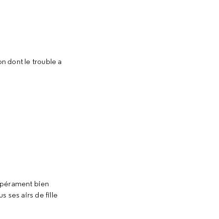
on dont le trouble a
empérament bien
 ses airs de fille