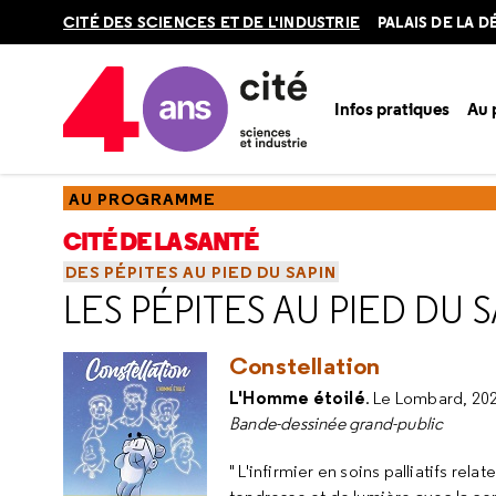
Retour
CITÉ DES SCIENCES ET DE L'INDUSTRIE
PALAIS DE LA 
en
haut
Infos pratiques
Au
Accueil
Au programme
Cité de la santé
Chercher de la
AU PROGRAMME
CITÉ DE LA SANTÉ
DES PÉPITES AU PIED DU SAPIN
LES PÉPITES AU PIED DU S
Constellation
L'Homme étoilé
. Le Lombard, 20
Bande-dessinée grand-public
" L'infirmier en soins palliatifs re