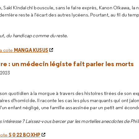
, Saki Kindaichi bouscule, sans le faire exprès, Kanon Oikawa, la 
dernière reste à l'écart des autres lycéens. Pourtant, au fil du temp
out, du handicap comme du reste.
MANGA KUSUS
la cote
e : un médecin légiste fait parler les morts
 2023
son quotidien à la morgue à travers des histoires tirées de son e
res d'homicide. Il raconte les cas les plus marquants qui ont jalon
 d'un enfant négligé, une famille assassinée par un petit ami écondu
s intéresse ? Laissez-vous bercer par les mortelles anecdotes de Phi
S 0 22 BOXHP
 cote