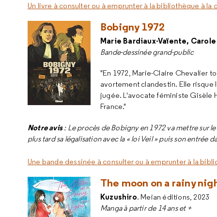
Un livre à consulter ou à emprunter à la bibliothèque à la
Bobigny 1972
Marie Bardiaux-Vaïente, Carole
Bande-dessinée grand-public
"En 1972, Marie-Claire Chevalier t
avortement clandestin. Elle risque 
jugée. L'avocate féministe Gisèle Ha
France."
Notre avis
: Le procès de Bobigny en 1972 va mettre sur le 
plus tard sa légalisation avec la « loi Veil » puis son entrée 
Une bande dessinée à consulter ou à emprunter à la bibli
The moon on a rainy nig
Kuzushiro
. Meian éditions, 2023
Manga à partir de 14 ans et +