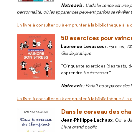
Notre avis
: L’adolescence est une 
personnalité, où les apparences peuvent parfois se révéler
Un livre à consulter ou à emprunter à la bibliothèque à la
50 exercices pour vaincr
Laurence Levasseur
. Eyrolles, 2
Guide pratique
“Cinquante exercices (des tests, d
apprendre à déstresser.”
Notre avis
: Parfait pour passer des
Un livre à consulter ou à emprunter à la bibliothèque à la
Dans le cerveau des ch
Jean-Philippe Lachaux
. Odile J
Livre grand-public