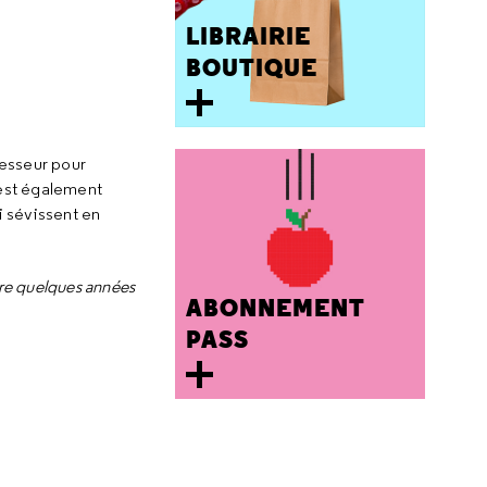
LIBRAIRIE
BOUTIQUE
resseur pour
 est également
i sévissent en
tre quelques années
ABONNEMENT
PASS