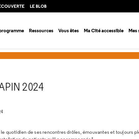
DÉCOUVERTE
LE BLOB
 programme
Ressources
Vous êtes
Ma Cité accessible
Mes 
 documentation
Des pépites au pied du sapin
Les pépites au pied 
APIN 2024
24
late le quotidien de ses rencontres drôles, émouvantes et toujours 