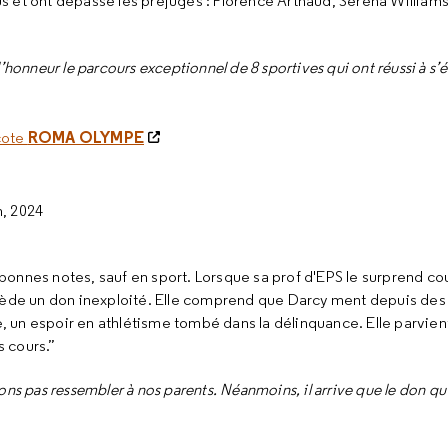
us et ont dépassé les préjugés : Florence Arthaud, Serena Willia
’honneur le parcours exceptionnel de 8 sportives qui ont réussi à s’
ROMA OLYMPE
 cote
, 2024
bonnes notes, sauf en sport. Lorsque sa prof d'EPS le surprend cou
ossède un don inexploité. Elle comprend que Darcy ment depuis des
, un espoir en athlétisme tombé dans la délinquance. Elle parvien
s cours.”
tons pas ressembler à nos parents. Néanmoins, il arrive que le don qu