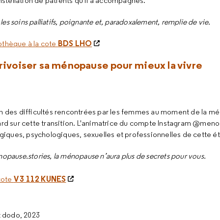
stellation de patients qu'il a accompagnés."
les soins palliatifs, poignante et, paradoxalement, remplie de vie.
BDS LHO
othèque à la cote
privoiser sa ménopause pour mieux la vivre
tion des difficultés rencontrées par les femmes au moment de la m
rd sur cette transition. L'animatrice du compte Instagram @meno
iques, psychologiques, sexuelles et professionnelles de cette éta
pause.stories, la ménopause n’aura plus de secrets pour vous.
V 3 112 KUNES
 cote
et dodo, 2023