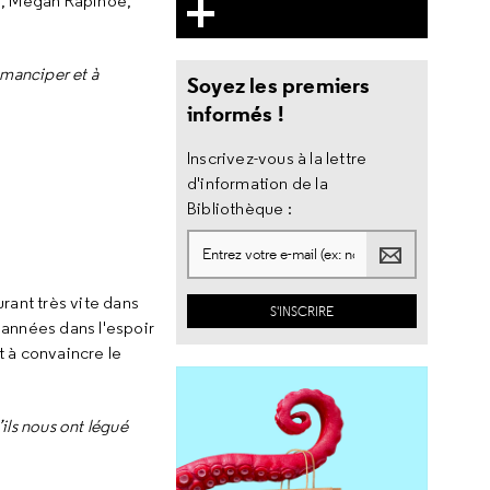
ms, Megan Rapinoe,
émanciper et à
Soyez les premiers
informés !
Inscrivez-vous à la lettre
d'information de la
Bibliothèque :
rant très vite dans
 années dans l'espoir
t à convaincre le
’ils nous ont légué