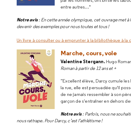
par les hommes, ont brisé les tabo
entre autres…"
Notre avis
: En cette année olympique, cet ouvrage met à l
devenir des exemples pour nous toutes et tous !
Un livre à consulter ou à emprunter à la bibliothèque à la
Marche, cours, vole
Valentine Stergann.
Hugo Roman
Roman à partir de 12 ans et +
“Excellent élève, Darcy cumule les 
la rue, elle est persuadée qu'il p
de ne jamais ressembler à son père
garçon de s'entraîner en dehors de
Notre avis
: Parfois, nous ne souhai
nous rattrape. Pour Darcy, c’est l’athlétisme !