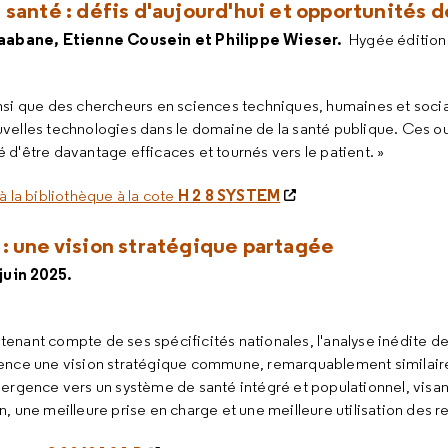
 santé : défis d'aujourd'hui et opportunités
haabane, Etienne Cousein et Philippe Wieser.
Hygée édition
insi que des chercheurs en sciences techniques, humaines et socia
uvelles technologies dans le domaine de la santé publique. Ces ou
 d'être davantage efficaces et tournés vers le patient. »
H 2 8 SYSTEM
à la bibliothèque à la cote
: une vision stratégique partagée
juin 2025.
tenant compte de ses spécificités nationales, l'analyse inédite d
tence une vision stratégique commune, remarquablement similaire 
vergence vers un système de santé intégré et populationnel, visant 
n, une meilleure prise en charge et une meilleure utilisation des r