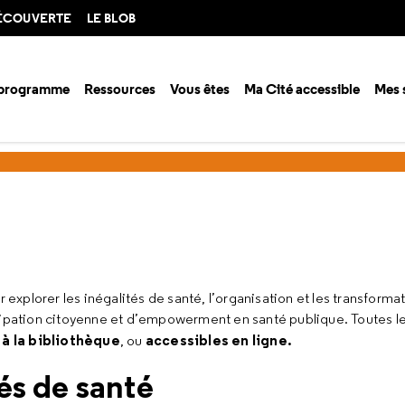
DÉCOUVERTE
LE BLOB
 programme
Ressources
Vous êtes
Ma Cité accessible
Mes 
 documentation
Sélections documentaires
Inégalités de santé
xplorer les inégalités de santé, l’organisation et les transform
icipation citoyenne et d’empowerment en santé publique. Toutes l
à la bibliothèque
accessibles en ligne.
, ou
és de santé