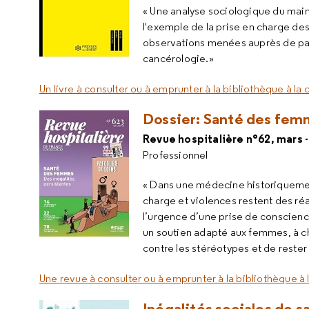
« Une analyse sociologique du maint
l'exemple de la prise en charge de
observations menées auprès de patie
cancérologie.»
Un livre à consulter ou à emprunter à la bibliothèque à la
Dossier: Santé des femm
Revue hospitalière n°62, mars - 
Professionnel
« Dans une médecine historiquement
charge et violences restent des réa
l’urgence d’une prise de conscience
un soutien adapté aux femmes, à ch
contre les stéréotypes et de rester 
Une revue à consulter ou à emprunter à la bibliothèque à
Inégalités sociales de sa