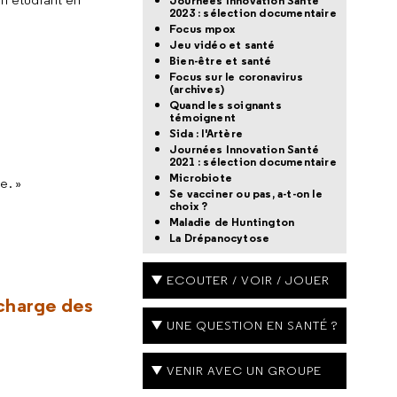
Journées Innovation Santé
2023 : sélection documentaire
Focus mpox
Jeu vidéo et santé
Bien-être et santé
Focus sur le coronavirus
(archives)
Quand les soignants
témoignent
Sida : l'Artère
Journées Innovation Santé
2021 : sélection documentaire
Microbiote
e. »
Se vacciner ou pas, a-t-on le
choix ?
Maladie de Huntington
La Drépanocytose
ECOUTER / VOIR / JOUER
 charge des
UNE QUESTION EN SANTÉ ?
VENIR AVEC UN GROUPE