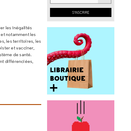
er les inégalités
e, et notamment les
, les territoires, les
ister et vacciner,
système de santé.
nt différenciées,
LIBRAIRIE
BOUTIQUE