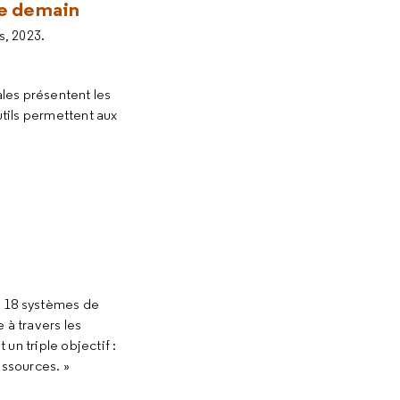
 de demain
s, 2023.
les présentent les
tils permettent aux
e 18 systèmes de
à travers les
un triple objectif :
essources. »