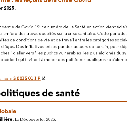
er 2025.
pandémie de Covid-19, ce numéro de La Santé en action vient éclair
 la lumière des travaux publiés sur la crise sanitaire. Cette périod
tés de conditions de vie et de travail entre les catégories sociales
'âges. Des initiatives prises par des acteurs de terrain, pour dép
es " d'aller vers " les publics vulnérables, les plus éloignés du 
récédent qui invitent à mener des politiques publiques socialeme
S 0015 01 1 P
la cote
politiques de santé
globale
lière.
La Découverte, 2023.