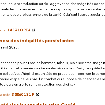
ien, de la reproduction ou de l'aggravation des inégalités de sant
s malades du cancer en France. Le corpus s'appuie sur des entreti
nts et de professionnels de la santé, éclairant l'aspect social d
H 4 13 LOREA
 cote
es: des inégalités persistantes
avril 2025.
 pensée pour et par les hommes, tabous, biais sexistes, inégalit
lités. En cette année de cinquantenaire de la loi Veil, l’enquête I
 collective. L’hôpital est en tête de proue pour repenser le parcou
aque étape de leur vie. Un combat qui suppose de changer les men
toujours en alerte sur la protection des droits. »
S 0060 18 1 P
 la cote
nté : les leçons de la crise Covid