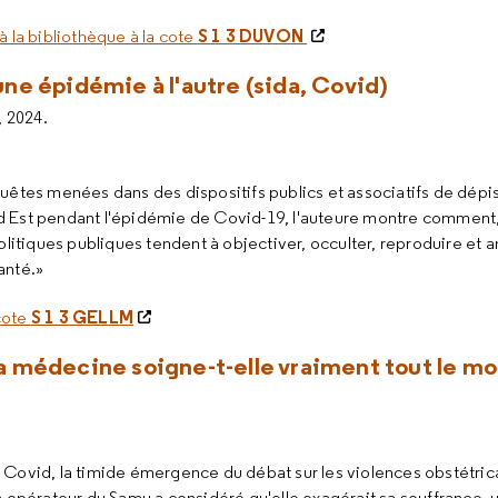
S 1 3 DUVON
à la bibliothèque à la cote
'une épidémie à l'autre (sida, Covid)
, 2024.
quêtes menées dans des dispositifs publics et associatifs de dépis
d Est pendant l'épidémie de Covid-19, l'auteure montre comment, 
politiques publiques tendent à objectiver, occulter, reproduire et a
anté.»
S 1 3 GELLM
 cote
: la médecine soigne-t-elle vraiment tout le m
 Covid, la timide émergence du débat sur les violences obstétrica
opérateur du Samu a considéré qu'elle exagérait sa souffrance, u