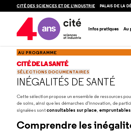
Retour
CITÉ DES SCIENCES ET DE L'INDUSTRIE
PALAIS DE LA 
en
haut
Infos pratiques
Au
Accueil
Au programme
Cité de la santé
Chercher de la
AU PROGRAMME
CITÉ DE LA SANTÉ
SÉLECTIONS DOCUMENTAIRES
INÉGALITÉS DE SANTÉ
Cette sélection propose un ensemble de ressources pour e
de soins, ainsi que les démarches d’innovation, de part
consultables sur place
empruntables 
signalées sont
,
Comprendre les inégalit