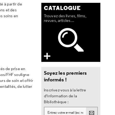
é à partir de
CATALOGUE
ens et des
es soins en
Trouvez des livres, films,
revues, articles…
és de prise en
Soyez les premiers
psos/FHF souligne
informés !
rs de soin et offrir
talités, de lutter
Inscrivez-vous à la lettre
d'information de la
Bibliothèque :