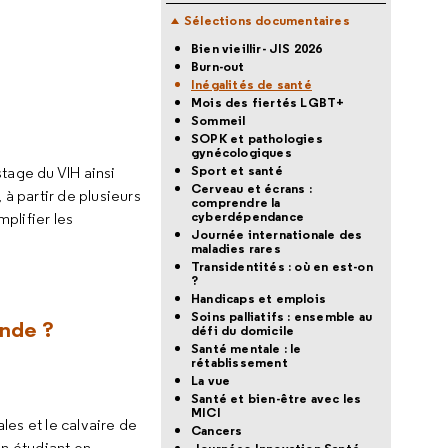
Sélections documentaires
Bien vieillir- JIS 2026
Burn-out
Inégalités de santé
Mois des fiertés LGBT+
Sommeil
SOPK et pathologies
gynécologiques
Sport et santé
tage du VIH ainsi
Cerveau et écrans :
à partir de plusieurs
comprendre la
cyberdépendance
mplifier les
Journée internationale des
maladies rares
Transidentités : où en est-on
?
Handicaps et emplois
Soins palliatifs : ensemble au
onde ?
défi du domicile
Santé mentale : le
rétablissement
La vue
Santé et bien-être avec les
MICI
les et le calvaire de
Cancers
n étudiant en