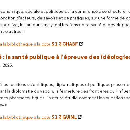
 économique, sociale et politique qui a commencé à se structurer 
jonction d'acteurs, de savoirs et de pratiques, sur une forme de
spective, les auteurs analysent les liens entre santé et développe
tre autres. »
S 1 3 CHABF
à la bibliothèque à la cote
 : la santé publique à l'épreuve des idéologie
, 2025.
les tensions scientifiques, diplomatiques et politiques présentes
nt la diplomatie du vaccin, la fermeture des frontières ou l'influ
irmes pharmaceutiques, l'auteure étudie comment les questions sa
s. »
S 1 3 GUIML
à la bibliothèque à la cote