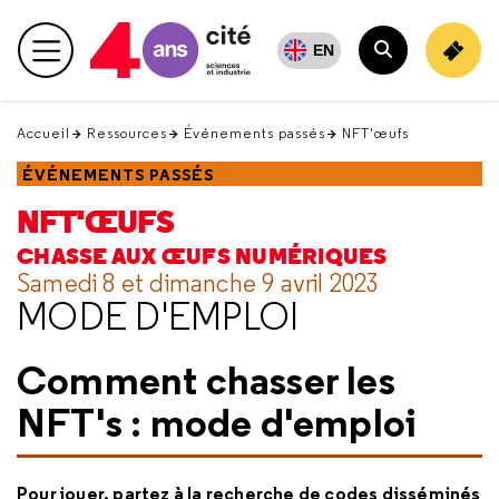
Retour
en
EN
Menu principal
haut
Rechercher
Accueil
Ressources
Événements passés
NFT'œufs
ÉVÉNEMENTS PASSÉS
NFT'ŒUFS
CHASSE AUX ŒUFS NUMÉRIQUES
Samedi 8 et dimanche 9 avril 2023
MODE D'EMPLOI
Comment chasser les
NFT's : mode d'emploi
Pour jouer, partez à la recherche de codes disséminés