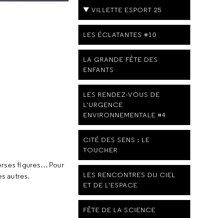
VILLETTE ESPORT 25
LES ÉCLATANTES #10
LA GRANDE FÊTE DES
ENFANTS
LES RENDEZ-VOUS DE
L'URGENCE
ENVIRONNEMENTALE #4
CITÉ DES SENS : LE
TOUCHER
iverses figures… Pour
LES RENCONTRES DU CIEL
es autres.
ET DE L'ESPACE
FÊTE DE LA SCIENCE