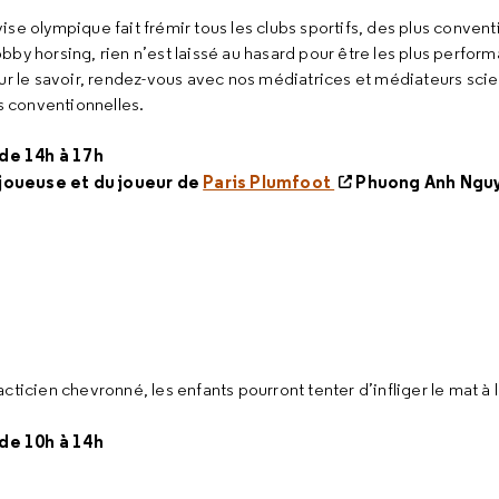
devise olympique fait frémir tous les clubs sportifs, des plus conven
bby horsing
, rien n’est laissé au hasard pour être les plus perfo
ur le savoir, rendez-vous avec nos médiatrices et médiateurs scie
es conventionnelles.
e 14h à 17h
 joueuse et du joueur de
Paris Plumfoot
Phuong Anh Ngu
tacticien chevronné, les enfants pourront tenter d’infliger le mat à 
e 10h à 14h