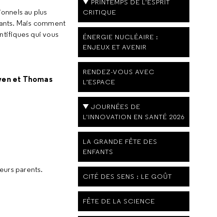
PRINTEMPS DE L'ESPRIT
tionnels au plus
CRITIQUE
rmants. Mais comment
ntifiques qui vous
ÉNERGIE NUCLÉAIRE :
ENJEUX ET AVENIR
RENDEZ-VOUS AVEC
yen et Thomas
L’ESPACE
JOURNÉES DE
L'INNOVATION EN SANTÉ 2026
LA GRANDE FÊTE DES
ENFANTS
leurs parents.
CITÉ DES SENS : LE GOÛT
FÊTE DE LA SCIENCE