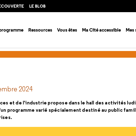
DÉCOUVERTE
LE BLOB
 programme
Ressources
Vous êtes
Ma Cité accessible
Mes 
tembre 2024
es et de l’industrie propose dans le hall des activités lud
'un programme varié spécialement destiné au public famili
rises.