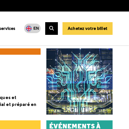
services
Achetez votre billet
EN
Rechercher
iques et
al et préparé en
ÉVÉNEMENTS À