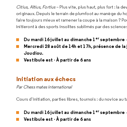
Citius, Altius, Fortius
– Plus vite, plus haut, plus fort : la 
originaux. Depuis le terrain de
plumfoot
au manège du
ho
faire toujours mieux et ramener la coupe à la maison ? Po
initieront à des sports insolites sublimés par des scienc
er
Du mardi 16 juillet au dimanche 1
septembre d
Mercredi 28 août de 14h et 17h, présence de la
Joudiou.
Vestibule est - À partir de 6 ans
Initiation aux échecs
Par
Chess mates
international
Cours d’initiation, parties libres, tournois : du novice au 
er
Du mardi 16 juillet au dimanche 1
septembre d
Vestibule est - À partir de 6 ans