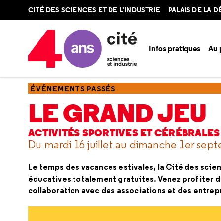
Retour
CITÉ DES SCIENCES ET DE L'INDUSTRIE
PALAIS DE LA 
en
haut
Infos pratiques
Au
Accueil
Ressources
Événements passés
Le Grand jeu
ÉVÉNEMENTS PASSÉS
LE GRAND JEU
ACTIVITÉS SPORTIVES ET CÉRÉBRALES
Du mardi 16 juillet au dimanche 1er sep
Le temps des vacances estivales, la Cité des scienc
éducatives totalement gratuites. Venez profiter d
collaboration avec des associations et des entrep