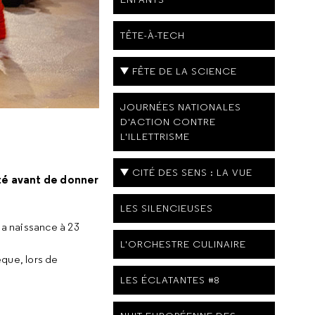
TÊTE-À-TECH
FÊTE DE LA SCIENCE
JOURNÉES NATIONALES
D'ACTION CONTRE
L'ILLETTRISME
CITÉ DES SENS : LA VUE
été avant de donner
LES SILENCIEUSES
la naissance à 23
L'ORCHESTRE CULINAIRE
èque, lors de
LES ÉCLATANTES #8