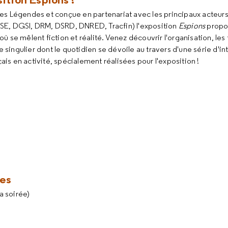
des Légendes et conçue en partenariat avec les principaux acteu
SE, DGSI, DRM, DSRD, DNRED, Tracfin) l'exposition
Espions
propo
ù se mêlent fiction et réalité. Venez découvrir l'organisation, les
singulier dont le quotidien se dévoile au travers d'une série d'i
is en activité, spécialement réalisées pour l'exposition !
tes
la soirée)