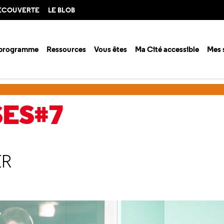
DÉCOUVERTE
LE BLOB
 programme
Ressources
Vous êtes
Ma Cité accessible
Mes 
es#7
Les expositions à visiter
SES#7
ER