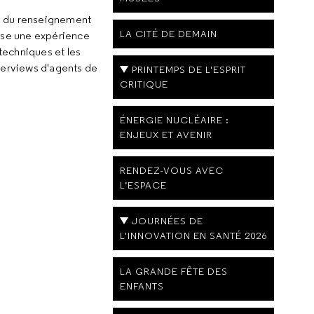
rs du renseignement
LA CITÉ DE DEMAIN
se une expérience
 techniques et les
nterviews d'agents de
PRINTEMPS DE L'ESPRIT
CRITIQUE
ÉNERGIE NUCLÉAIRE :
ENJEUX ET AVENIR
RENDEZ-VOUS AVEC
L’ESPACE
JOURNÉES DE
L'INNOVATION EN SANTÉ 2026
LA GRANDE FÊTE DES
ENFANTS