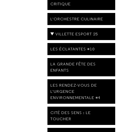
CRITIQUE
L'ORCHESTRE CULINAIRE
VILLETTE ESPORT 25
LES ÉCLATANTES #10
LA GRANDE FÊTE DES
ENFANTS
LES RENDEZ-VOUS DE
L'URGENCE
ENVIRONNEMENTALE #4
CITÉ DES SENS : LE
TOUCHER