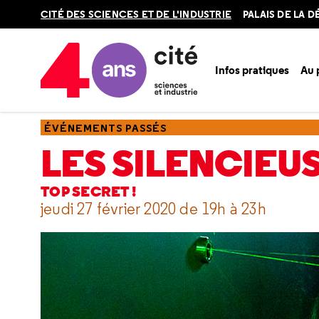
Retour
CITÉ DES SCIENCES ET DE L'INDUSTRIE
PALAIS DE LA 
en
haut
Infos pratiques
Au
Accueil
Ressources
Événements passés
Les Silencieus
ÉVÉNEMENTS PASSÉS
LES SILENCIEU
TOP SECRET !
jeudi 27 février 2020 de 19h à 23h