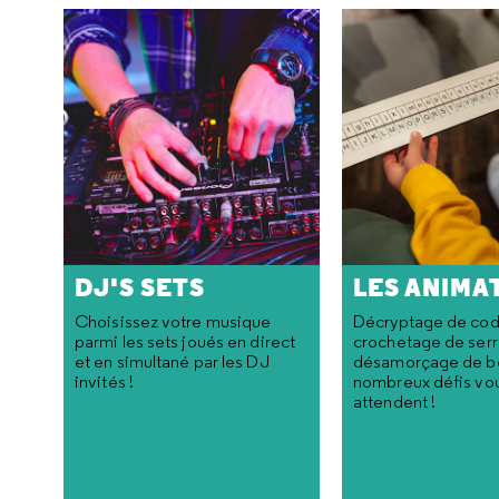
DJ'S SETS
LES ANIMA
Choisissez votre musique
Décryptage de cod
parmi les sets joués en direct
crochetage de serr
et en simultané par les DJ
désamorçage de bo
invités !
nombreux défis vo
attendent !