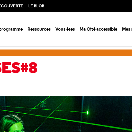
DÉCOUVERTE
LE BLOB
 programme
Ressources
Vous êtes
Ma Cité accessible
Mes 
es#8
SES#8