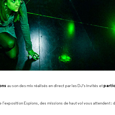
ions
parti
au son des mix réalisés en direct par les DJ's invités et
e l’exposition Espions, des missions de haut vol vous attendent 