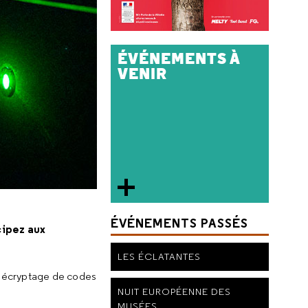
ÉVÉNEMENTS À
VENIR
ÉVÉNEMENTS PASSÉS
cipez aux
LES ÉCLATANTES
: décryptage de codes
NUIT EUROPÉENNE DES
MUSÉES