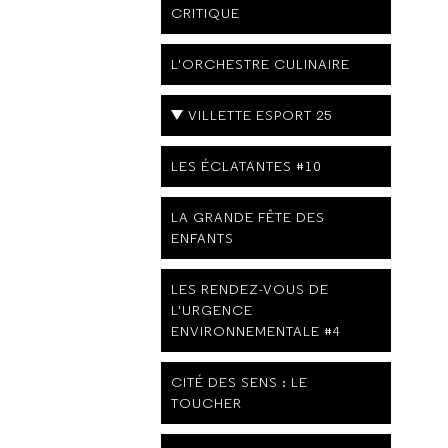
CRITIQUE
L'ORCHESTRE CULINAIRE
VILLETTE ESPORT 25
LES ÉCLATANTES #10
LA GRANDE FÊTE DES
ENFANTS
LES RENDEZ-VOUS DE
L'URGENCE
ENVIRONNEMENTALE #4
CITÉ DES SENS : LE
TOUCHER