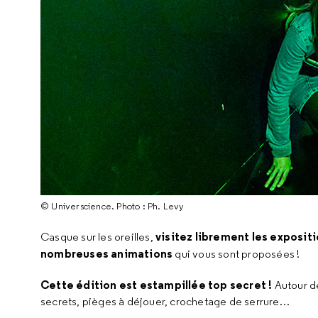
© Universcience. Photo : Ph. Levy
visitez
librement les exposit
Casque sur les oreilles,
nombreuses animations
qui vous sont proposées !
Cette édition est estampillée top secret !
Autour d
secrets, pièges à déjouer, crochetage de serrure…