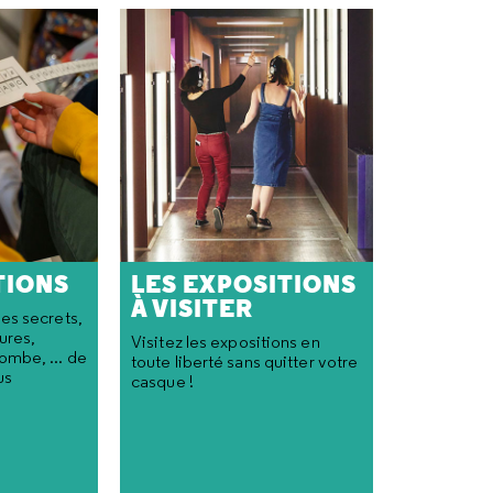
TIONS
LES EXPOSITIONS
À VISITER
es secrets,
ures,
Visitez les expositions en
mbe, ... de
toute liberté sans quitter votre
us
casque !