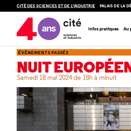
Retour
CITÉ DES SCIENCES ET DE L'INDUSTRIE
PALAIS DE LA 
en
haut
Infos pratiques
Au
Accueil
Ressources
Événements passés
Nuit européen
ÉVÉNEMENTS PASSÉS
NUIT EUROPÉE
Samedi 18 mai 2024 de 18h à minuit