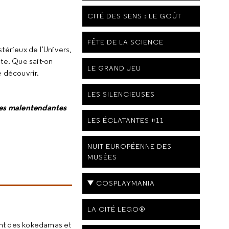
CITÉ DES SENS : LE GOÛT
FÊTE DE LA SCIENCE
térieux de l’Univers,
nte. Que sait-on
LE GRAND JEU
e découvrir.
LES SILENCIEUSES
nes malentendantes
LES ÉCLATANTES #11
NUIT EUROPÉENNE DES
MUSÉES
COSPLAYMANIA
LA CITÉ LEGO®
ant des kokedamas et