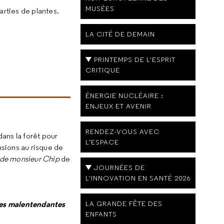
MUSÉES
arties de plantes.
LA CITÉ DE DEMAIN
PRINTEMPS DE L'ESPRIT
CRITIQUE
ÉNERGIE NUCLÉAIRE :
ENJEUX ET AVENIR
RENDEZ-VOUS AVEC
dans la forêt pour
L’ESPACE
nsions au risque de
t de monsieur Chip
de
JOURNÉES DE
L'INNOVATION EN SANTÉ 2026
nes malentendantes
LA GRANDE FÊTE DES
ENFANTS