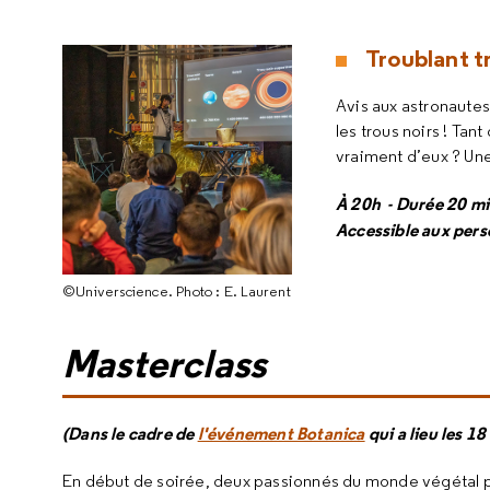
Troublant t
Avis aux astronautes
les trous noirs ! Tan
vraiment d’eux ? Une
À 20h - Durée 20 min
Accessible aux pers
©Universcience. Photo : E. Laurent
Masterclass
(Dans le cadre de
l'événement Botanica
qui a lieu les 1
En début de soirée, deux passionnés du monde végétal pa