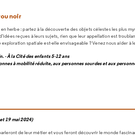
rou noir
 en herbe : partez à la découverte des objets célestes les plus mys
t d’idées reçues à leurs sujets, rien que leur appellation est troubla
 exploration spatiale est-elle envisageable ? Venez nous aider à l
. - À la Cité des enfants 5-12 ans
onnes à mobilité réduite, aux personnes sourdes et aux person
8 et 19 mai 2024)
rleront de leur métier et vous feront découvrir le monde fascin