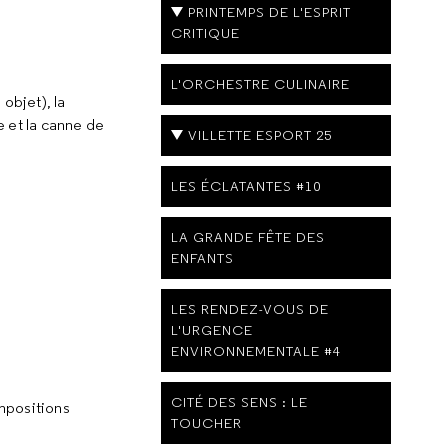
PRINTEMPS DE L'ESPRIT
CRITIQUE
L'ORCHESTRE CULINAIRE
objet), la
e et la canne de
VILLETTE ESPORT 25
LES ÉCLATANTES #10
LA GRANDE FÊTE DES
ENFANTS
LES RENDEZ-VOUS DE
L'URGENCE
ENVIRONNEMENTALE #4
CITÉ DES SENS : LE
mpositions
TOUCHER