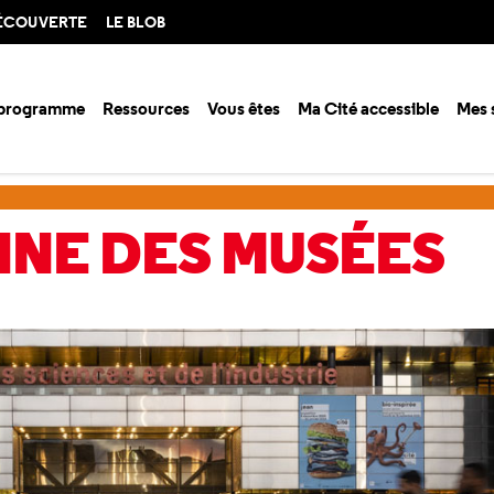
DÉCOUVERTE
LE BLOB
 programme
Ressources
Vous êtes
Ma Cité accessible
Mes 
ne des musées
NNE DES MUSÉES