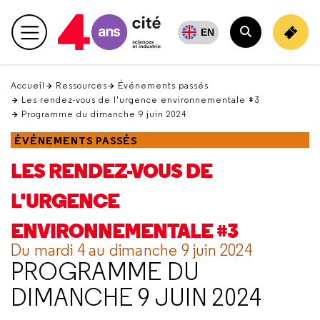
Retour
en
EN
Menu principal
haut
Rechercher
Accueil
Ressources
Événements passés
Les rendez-vous de l'urgence environnementale #3
Programme du dimanche 9 juin 2024
ÉVÉNEMENTS PASSÉS
LES RENDEZ-VOUS DE
L'URGENCE
ENVIRONNEMENTALE #3
Du mardi 4 au dimanche 9 juin 2024
PROGRAMME DU
DIMANCHE 9 JUIN 2024