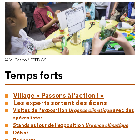
© V. Castro / EPPDCSI
Temps forts
Village « Passons à l'action ! »
Les experts sortent des écans
Visites de l'exposition
Urgence climatique
avec des
spécialistes
Stands autour de l'exposition
Urgence climatique
Débat