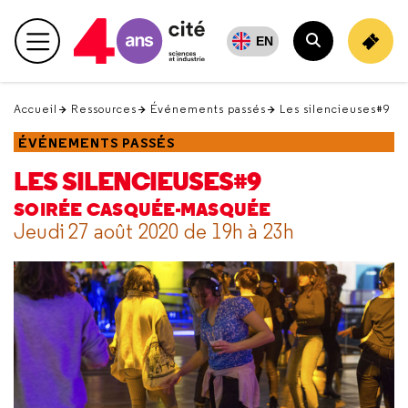
Retour
en
EN
Menu principal
haut
Rechercher
Accueil
Ressources
Événements passés
Les silencieuses#9
ÉVÉNEMENTS PASSÉS
LES SILENCIEUSES#9
SOIRÉE CASQUÉE-MASQUÉE
Jeudi 27 août 2020 de 19h à 23h