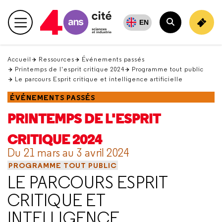
Retour
en
EN
Menu principal
haut
Rechercher
Accueil
Ressources
Événements passés
Printemps de l'esprit critique 2024
Programme tout public
Le parcours Esprit critique et intelligence artificielle
ÉVÉNEMENTS PASSÉS
PRINTEMPS DE L'ESPRIT
CRITIQUE 2024
Du 21 mars au 3 avril 2024
PROGRAMME TOUT PUBLIC
LE PARCOURS ESPRIT
CRITIQUE ET
INTELLIGENCE