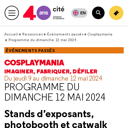
Retour
en
EN
Menu principal
haut
Rechercher
Accueil
Ressources
Événements passés
Cosplaymania
Programme du dimanche 12 mai 2024
ÉVÉNEMENTS PASSÉS
COSPLAYMANIA
IMAGINER, FABRIQUER, DÉFILER
Du jeudi 9 au dimanche 12 mai 2024
PROGRAMME DU
DIMANCHE 12 MAI 2024
Stands d’exposants,
photobooth
et
catwalk