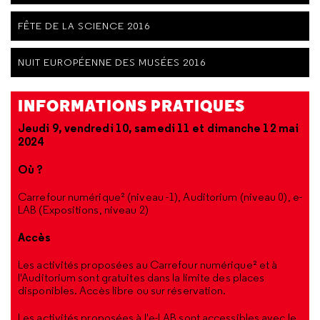
FÊTE DE LA SCIENCE 2016
NUIT EUROPÉENNE DES MUSÉES 2016
INFORMATIONS PRATIQUES
Jeudi 9, vendredi 10, samedi 11 et dimanche 12 mai
2024
Où ?
Carrefour numérique² (niveau -1), Auditorium (niveau 0), e-
LAB (Expositions, niveau 2)
Accès
Les activités proposées au Carrefour numérique² et à
l'Auditorium sont gratuites dans la limite des places
disponibles. Accès libre ou sur réservation.
Les activités proposées à l'e-LAB sont accessibles avec le