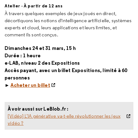
Atelier - À partir de 12 ans
À travers quelques exemples de jeux joués en direct,
décortiquons les notions d'intelligence artificielle, systèmes
experts et
cloud
, leurs applications et leurs limites, et
comment ils sont conçus.
Dimanches 24 et 31 mars, 15 h
Durée : 1 heure
e-LAB, niveau 2 des Expositions
Accès payant, avec un billet Expositions, limité à 60
personnes
►
Acheter un billet
À voir aussi sur LeBlob.fr :
[Vidéo] L’IA générative va-t-elle révolutionner les jeux
vidéo ?