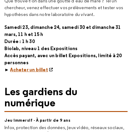
Que trouve-t-on dans une goutte d’eau de mare ? Tel un
chercheur, venez effectuer vos prélèvements et tester vos
hypothèses dans notre laboratoire du vivant.
Samedi 23, dimanche 24, samedi 30 et dimanche 31
mars, 11 h et 15 h
Durée : 1 h 30
Biolab, niveau 1 des Expositions
Accès payant, avec un billet Expositions, limité à 20
personnes
►
Acheter un billet
Les gardiens du
numérique
Jeu immersif - À partir de 9 ans
Infox, protection des données, jeux vidéo, réseaux sociaux,