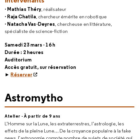
Intervenants
Mathias Théry
•
, réalisateur
Raja Chatila
•
, chercheur émérite en robotique
Natacha Vas-Deyres
•
, chercheuse en littérature,
spécialiste de science-fiction
Samedi 23 mars - 16 h
Durée : 2 heures
Auditorium
Accès gratuit, sur réservation
Réserver
►
Astromytho
Atelier - À partir de 9 ans
L’Homme sur la Lune, les extraterrestres, l’astrologie, les
effets de la pleine Lune… De la croyance populaire à la
fake
news
, l’astronomie compte nombre de sujets de société qui