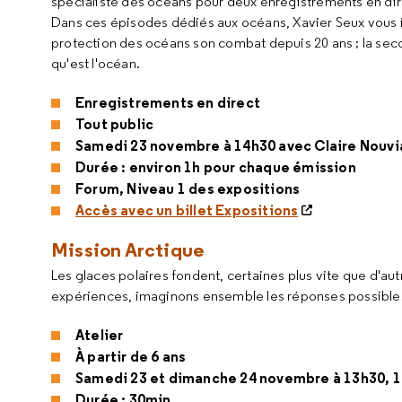
spécialiste des océans pour deux enregistrements en di
Dans ces épisodes dédiés aux océans, Xavier Seux vous inv
protection des océans son combat depuis 20 ans ; la sec
qu'est l'océan.
Enregistrements en direct
Tout public
Samedi 23 novembre à 14h30 avec Claire Nouvia
Durée : environ 1h pour chaque émission
Forum, Niveau 1 des expositions
Accès avec un billet Expositions
Mission Arctique
Les glaces polaires fondent, certaines plus vite que d'a
expériences, imaginons ensemble les réponses possible
Atelier
À partir de 6 ans
Samedi 23 et dimanche 24 novembre à 13h30, 1
Durée : 30min