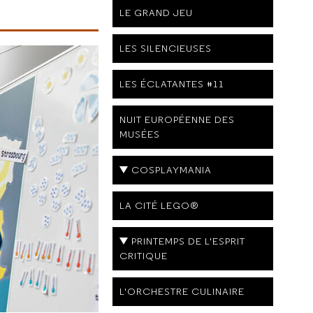
LE GRAND JEU
LES SILENCIEUSES
LES ÉCLATANTES #11
NUIT EUROPÉENNE DES
MUSÉES
COSPLAYMANIA
LA CITÉ LEGO®
PRINTEMPS DE L'ESPRIT
CRITIQUE
L'ORCHESTRE CULINAIRE