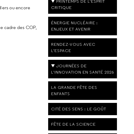
PRINTEMPS DE L'ESPRIT
CRITIQUE
eliers ou encore
ÉNERGIE NUCLÉAIRE :
s le cadre des COP,
ENJEUX ET AVENIR
RENDEZ-VOUS AVEC
L’ESPACE
JOURNÉES DE
L'INNOVATION EN SANTÉ 2026
LA GRANDE FÊTE DES
ENFANTS
CITÉ DES SENS : LE GOÛT
FÊTE DE LA SCIENCE