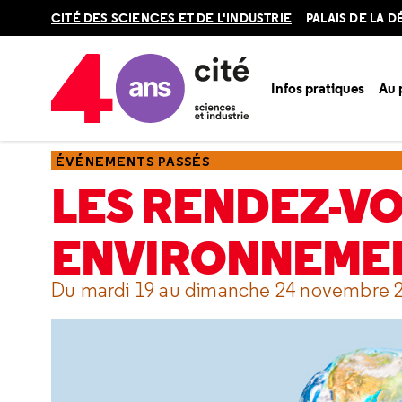
Retour
CITÉ DES SCIENCES ET DE L'INDUSTRIE
PALAIS DE LA 
en
haut
Infos pratiques
Au
Accueil
Ressources
Événements passés
Les rendez-vou
ÉVÉNEMENTS PASSÉS
LES RENDEZ-VO
ENVIRONNEMEN
Du mardi 19 au dimanche 24 novembre 