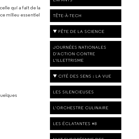
lle qui a fait de la
ce milieu essentiel
TÊTE-À-TECH
FÊTE DE LA SCIENCE
JOURNÉES NATIONALES
D'ACTION CONTRE
L'ILLETTRISME
CITÉ DES SENS : LA VUE
LES SILENCIEUSES
quelques
L'ORCHESTRE CULINAIRE
LES ÉCLATANTES #8