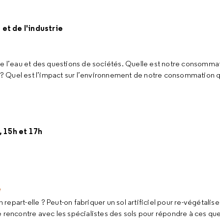
 et de l'industrie
de l’eau et des questions de sociétés. Quelle est notre consommat
et ? Quel est l’impact sur l’environnement de notre consommation 
 15h et 17h
é
art-elle ? Peut-on fabriquer un sol artificiel pour re-végétaliser le
encontre avec les spécialistes des sols pour répondre à ces qu