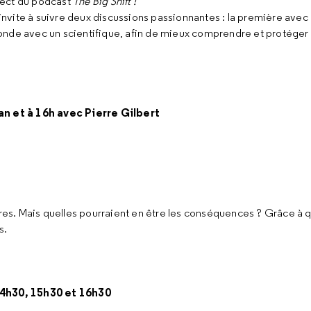
rect du podcast
The Big Shift !
ite à suivre deux discussions passionnantes : la première avec ce
onde avec un scientifique, afin de mieux comprendre et protéger 
n et à 16h avec Pierre Gilbert
utres. Mais quelles pourraient en être les conséquences ? Grâce à 
s.
4h30, 15h30 et 16h30