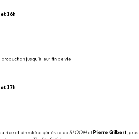
 et 16h
 production jusqu’à leur fin de vie.
 et 17h
Pierre Gilbert
datrice et directrice générale de
BLOOM
et
, pros