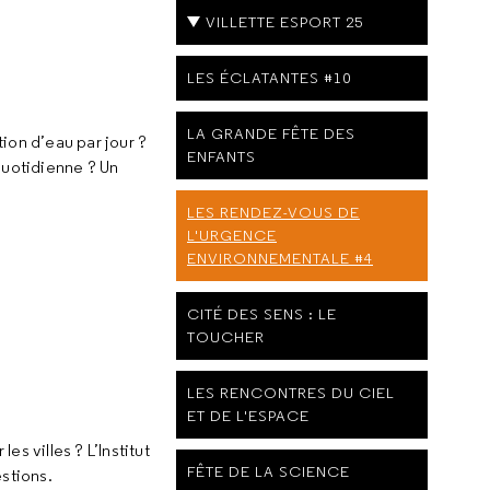
VILLETTE ESPORT 25
LES ÉCLATANTES #10
LA GRANDE FÊTE DES
ion d’eau par jour ?
ENFANTS
quotidienne ? Un
LES RENDEZ-VOUS DE
L'URGENCE
ENVIRONNEMENTALE #4
CITÉ DES SENS : LE
TOUCHER
LES RENCONTRES DU CIEL
ET DE L'ESPACE
s villes ? L’Institut
FÊTE DE LA SCIENCE
estions.