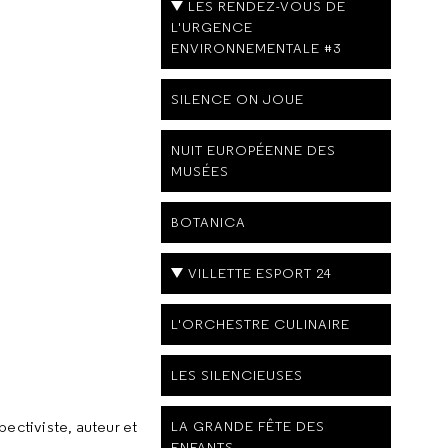
LES RENDEZ-VOUS DE
L'URGENCE
ENVIRONNEMENTALE #3
SILENCE ON JOUE
NUIT EUROPÉENNE DES
MUSÉES
BOTANICA
VILLETTE ESPORT 24
L'ORCHESTRE CULINAIRE
LES SILENCIEUSES
pectiviste, auteur et
LA GRANDE FÊTE DES
ENFANTS