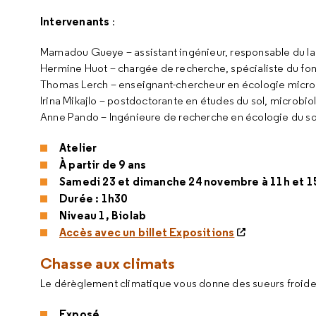
Intervenants
:
Mamadou Gueye – assistant ingénieur, responsable du lab
Hermine Huot – chargée de recherche, spécialiste du fonc
Thomas Lerch – enseignant-chercheur en écologie micro
Irina Mikajlo – postdoctorante en études du sol, microbio
Anne Pando – Ingénieure de recherche en écologie du sol
Atelier
À partir de 9 ans
Samedi 23 et dimanche 24 novembre à 11h et 1
Durée : 1h30
Niveau 1, Biolab
Accès avec un billet Expositions
Chasse aux climats
Le dérèglement climatique vous donne des sueurs froides 
Exposé