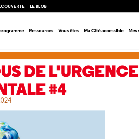
DÉCOUVERTE
LE BLOB
 programme
Ressources
Vous êtes
Ma Cité accessible
Mes 
s de l'urgence environnementale #4
US DE L'URGENCE
TALE #4
2024