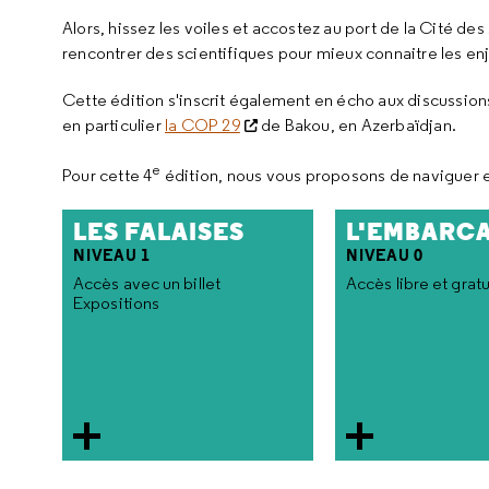
Alors, hissez les voiles et accostez au port de la Cité de
rencontrer des scientifiques pour mieux connaitre les en
Cette édition s'inscrit également en écho aux discussions
en particulier
la COP 29
de Bakou, en Azerbaïdjan.
e
Pour cette 4
édition, nous vous proposons de naviguer 
LES FALAISES
L'EMBARC
NIVEAU 1
NIVEAU 0
Accès avec un billet
Accès libre et gratu
Expositions