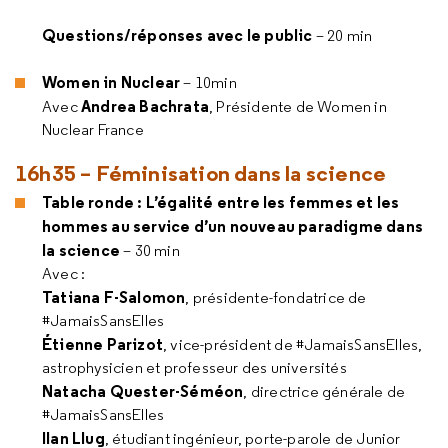
Questions/réponses avec le public
– 20 min
Women in Nuclear
– 10min
Andrea Bachrata
Avec
, Présidente de Women in
Nuclear France
16h35 – Féminisation dans la science
Table ronde : L’égalité entre les femmes et les
hommes au service d’un nouveau paradigme dans
la science
– 30 min
Avec :
Tatiana F-Salomon
, présidente-fondatrice de
#JamaisSansElles
Étienne Parizot
, vice-président de #JamaisSansElles,
astrophysicien et professeur des universités
Natacha Quester-Séméon
, directrice générale de
#JamaisSansElles
Ilan Llug
, étudiant ingénieur, porte-parole de Junior