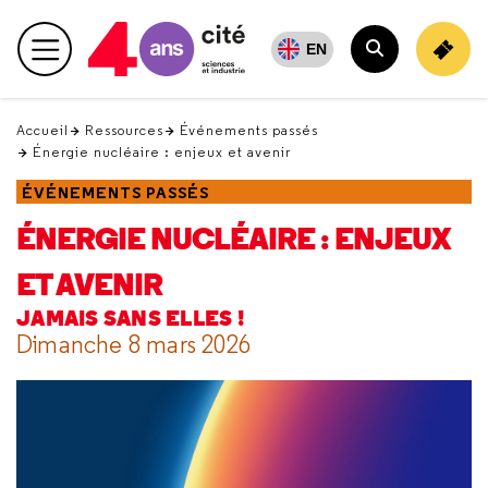
Retour
en
EN
Menu principal
haut
Rechercher
Accueil
Ressources
Événements passés
Énergie nucléaire : enjeux et avenir
ÉVÉNEMENTS PASSÉS
ÉNERGIE NUCLÉAIRE : ENJEUX
ET AVENIR
JAMAIS SANS ELLES !
Dimanche 8 mars 2026