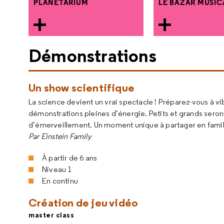
PLANÉTARIUM
LE BAZAR MUSIC
Démonstrations
Un show scientifique
La science devient un vrai spectacle ! Préparez-vous à 
démonstrations pleines d’énergie. Petits et grands seront 
d’émerveillement. Un moment unique à partager en famille
Par Einstein Family
À partir de 6 ans
Niveau 1
En continu
Création de jeu vidéo
master class