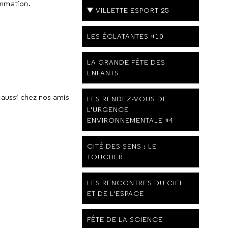
ammation.
VILLETTE ESPORT 25
LES ÉCLATANTES #10
LA GRANDE FÊTE DES
ENFANTS
 aussi chez nos amis
LES RENDEZ-VOUS DE
L'URGENCE
ENVIRONNEMENTALE #4
CITÉ DES SENS : LE
TOUCHER
LES RENCONTRES DU CIEL
ET DE L'ESPACE
FÊTE DE LA SCIENCE