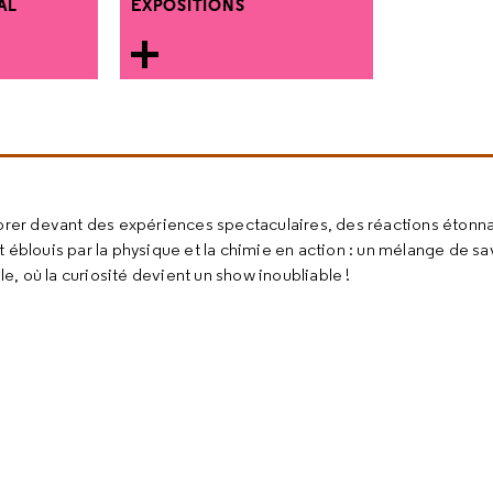
AL
EXPOSITIONS
vibrer devant des expériences spectaculaires, des réactions étonn
éblouis par la physique et la chimie en action : un mélange de sav
, où la curiosité devient un show inoubliable !