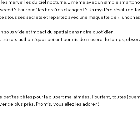
 les merveilles du ciel nocturne... même avec un simple smartpho
cend ? Pourquoi les horaires changent ? Un mystère résolu de faç
rcez tous ses secrets et repartez avec une maquette de « lunophas
 sous vide et impact du spatial dans notre quotidien.
 trésors authentiques qui ont permis de mesurer le temps, observe
 petites bêtes pour la plupart mal aimées. Pourtant, toutes jouent
er de plus près. Promis, vous allez les adorer !