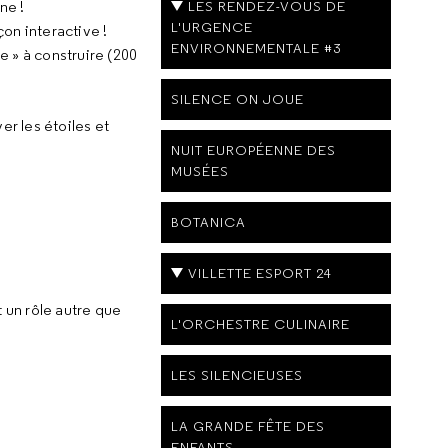
ne !
LES RENDEZ-VOUS DE
L'URGENCE
on interactive !
ENVIRONNEMENTALE #3
e » à construire (200
SILENCE ON JOUE
r les étoiles et
NUIT EUROPÉENNE DES
MUSÉES
BOTANICA
VILLETTE ESPORT 24
 un rôle autre que
L'ORCHESTRE CULINAIRE
LES SILENCIEUSES
LA GRANDE FÊTE DES
ENFANTS