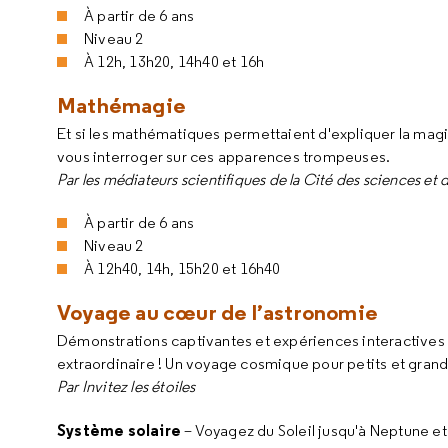
À partir de 6 ans
Niveau 2
À
12h, 13h20, 14h40 et 16h
Mathémagie
Et si les mathématiques permettaient d'expliquer la magi
vous interroger sur ces apparences trompeuses.
Par les médiateurs scientifiques de la Cité des sciences et d
À partir de 6 ans
Niveau 2
À 12h40, 14h, 15h20 et 16h40
Voyage au cœur de l’astronomie
Démonstrations captivantes et expériences interactives 
extraordinaire ! Un voyage cosmique pour petits et grand
Par Invitez les étoiles
Système solaire
– Voyagez du Soleil jusqu'à Neptune et