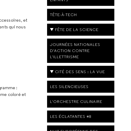
TÊTE-À-TECH
ccessoires, et
ents qui nous
FÊTE DE LA SCIENCE
JOURNÉES NATIONALES
D'ACTION CONTRE
L'ILLETTRISME
CITÉ DES SENS : LA VUE
LES SILENCIEUSES
ogramme :
ime coloré et
L'ORCHESTRE CULINAIRE
LES ÉCLATANTES #8