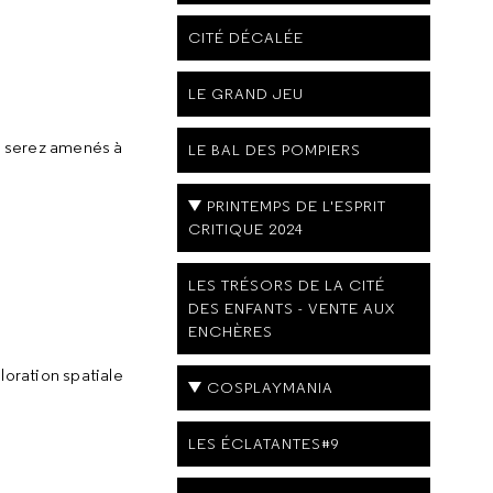
CITÉ DÉCALÉE
LE GRAND JEU
us serez amenés à
LE BAL DES POMPIERS
PRINTEMPS DE L'ESPRIT
CRITIQUE 2024
LES TRÉSORS DE LA CITÉ
DES ENFANTS - VENTE AUX
ENCHÈRES
oration spatiale
COSPLAYMANIA
LES ÉCLATANTES#9