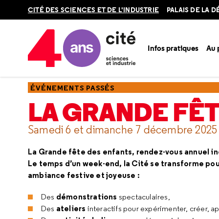
Retour
CITÉ DES SCIENCES ET DE L'INDUSTRIE
PALAIS DE LA 
en
haut
Infos pratiques
Au
Accueil
Ressources
Événements passés
La Grande fête
ÉVÉNEMENTS PASSÉS
LA GRANDE FÊT
Samedi 6 et dimanche 7 décembre 2025
La Grande fête des enfants, rendez-vous annuel inco
Le temps d’un week-end, la Cité se transforme pour
ambiance festive et joyeuse :
démonstrations
Des
spectaculaires,
ateliers
Des
interactifs pour expérimenter, créer, a