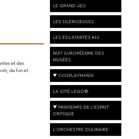
LE GRAND JEU
LES SILENCIEUSES
LES ÉCLATANTES #11
NUIT EUROPÉENNE DES
MUSÉES
antes et des
oir, de fun et
COSPLAYMANIA
LA CITÉ LEGO®
PRINTEMPS DE L'ESPRIT
CRITIQUE
L'ORCHESTRE CULINAIRE