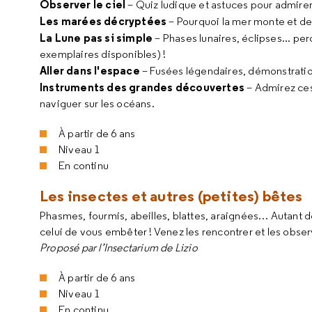
Observer le ciel
– Quiz ludique et astuces pour admirer
Les marées décryptées
– Pourquoi la mer monte et des
La Lune pas si simple
– Phases lunaires, éclipses... pe
exemplaires disponibles) !
Aller dans l'espace
– Fusées légendaires, démonstration
Instruments des grandes découvertes
– Admirez ces
naviguer sur les océans.
À partir de 6 ans
Niveau 1
En continu
Les insectes et autres (petites) bêtes
Phasmes, fourmis, abeilles, blattes, araignées… Autant de
celui de vous embêter ! Venez les rencontrer et les observ
Proposé par l’Insectarium de Lizio
À partir de 6 ans
Niveau 1
En continu