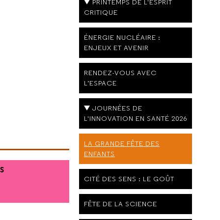
PRINTEMPS DE L'ESPRIT
CRITIQUE
ÉNERGIE NUCLÉAIRE :
ENJEUX ET AVENIR
RENDEZ-VOUS AVEC
L’ESPACE
JOURNÉES DE
L'INNOVATION EN SANTÉ 2026
LA GRANDE FÊTE DES
ENFANTS
S
CITÉ DES SENS : LE GOÛT
FÊTE DE LA SCIENCE