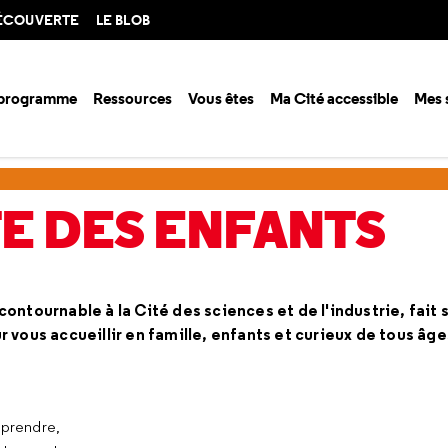
DÉCOUVERTE
LE BLOB
 programme
Ressources
Vous êtes
Ma Cité accessible
Mes 
 des enfants
E DES ENFANTS
ntournable à la Cité des sciences et de l'industrie, fait s
 vous accueillir en famille, enfants et curieux de tous âge
pprendre,