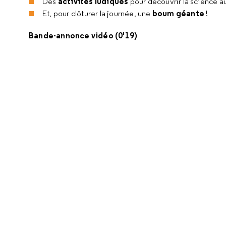
activités ludiques
Des
pour découvrir la science a
boum géante
Et, pour clôturer la journée, une
!
Bande-annonce vidéo (0'19)