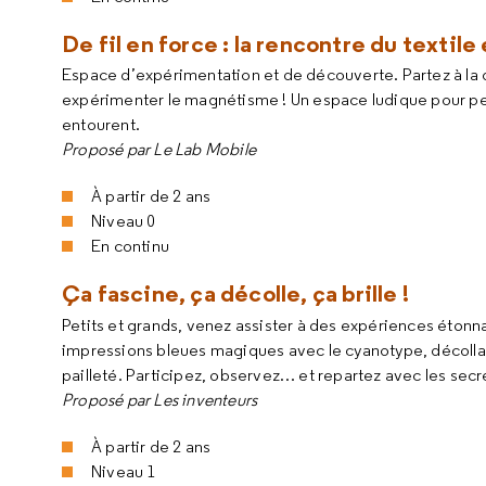
De fil en force : la rencontre du texti
Espace d’expérimentation et de découverte. Partez à la 
expérimenter le magnétisme ! Un espace ludique pour peti
entourent.
Proposé par Le Lab Mobile
À partir de 2 ans
Niveau 0
En continu
Ça fascine, ça décolle, ça brille !
Petits et grands, venez assister à des expériences étonn
impressions bleues magiques avec le cyanotype, décollag
pailleté. Participez, observez… et repartez avec les secr
Proposé par Les inventeurs
À partir de 2 ans
Niveau 1