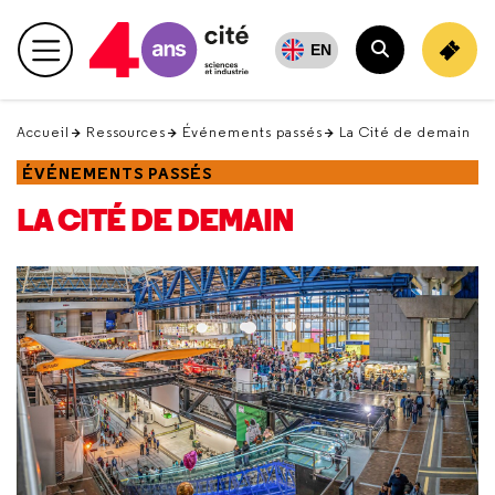
Retour
en
EN
Menu principal
haut
Rechercher
Accueil
Ressources
Événements passés
La Cité de demain
ÉVÉNEMENTS PASSÉS
LA CITÉ DE DEMAIN