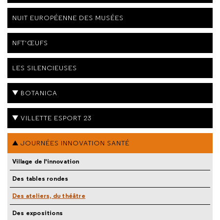
NUIT EUROPÉENNE DES MUSÉES
NFT'ŒUFS
LES SILENCIEUSES
BOTANICA
VILLETTE ESPORT 23
JOURNÉES INNOVATION SANTÉ
Village de l'innovation
Des tables rondes
Des ateliers, du théâtre
Des expositions