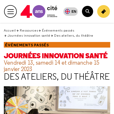
Retour
en
EN
Menu principal
haut
Rechercher
Accueil
Ressources
Événements passés
Journées innovation santé
Des ateliers, du théâtre
ÉVÉNEMENTS PASSÉS
JOURNÉES INNOVATION SANTÉ
Vendredi 13, samedi 14 et dimanche 15
janvier 2023
DES ATELIERS, DU THÉÂTRE