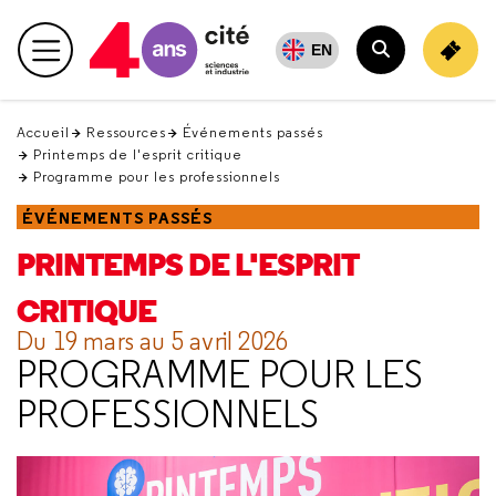
Retour
en
EN
Menu principal
haut
Rechercher
Accueil
Ressources
Événements passés
Printemps de l'esprit critique
Programme pour les professionnels
ÉVÉNEMENTS PASSÉS
PRINTEMPS DE L'ESPRIT
CRITIQUE
Du 19 mars au 5 avril 2026
PROGRAMME POUR LES
PROFESSIONNELS