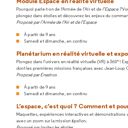
Module Espace en réalité virtuelle
Pourquoi parle-t-on de l'Armée de l’Air et de
l’Espace ?
Vo
plongez dans étoiles et découvrez les enjeux du comma
Proposé par l’Armée de l’Air et de l’Espace
À partir de 9 ans
Samedi et dimanche, en continu
Planétarium en réalité virtuelle et exp
Plongez dans l’univers en réalité virtuelle (VR) à 360° ! 
dont les premières missions françaises avec Jean-Loup C
Proposé par Enastros
À partir de 9 ans
Samedi et dimanche, en continu
L’espace, c’est quoi ? Comment et pourq
Maquettes, expériences interactives et démonstrations v
avec un zoom sur la mission εpsilon.
Proposé par Invitez les étoiles