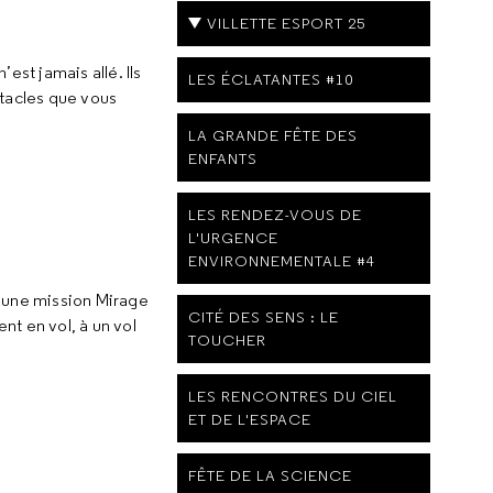
VILLETTE ESPORT 25
est jamais allé. Ils
LES ÉCLATANTES #10
stacles que vous
LA GRANDE FÊTE DES
ENFANTS
LES RENDEZ-VOUS DE
L'URGENCE
ENVIRONNEMENTALE #4
s une mission Mirage
CITÉ DES SENS : LE
nt en vol, à un vol
TOUCHER
LES RENCONTRES DU CIEL
ET DE L'ESPACE
FÊTE DE LA SCIENCE