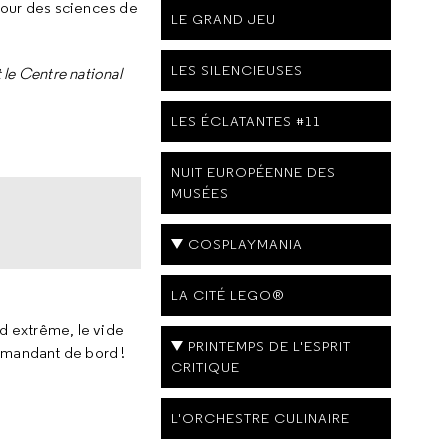
tour des sciences de
LE GRAND JEU
LES SILENCIEUSES
 le Centre national
LES ÉCLATANTES #11
NUIT EUROPÉENNE DES
MUSÉES
COSPLAYMANIA
LA CITÉ LEGO®
id extrême, le vide
PRINTEMPS DE L'ESPRIT
ommandant de bord !
CRITIQUE
L'ORCHESTRE CULINAIRE