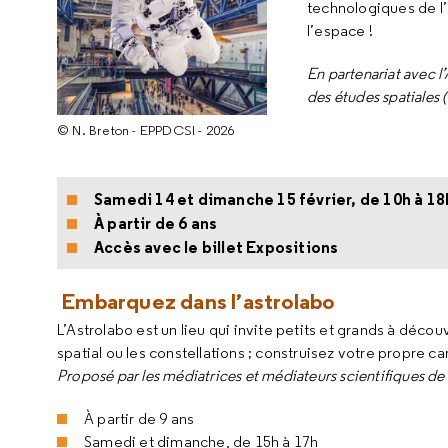
technologiques de l’
l’espace !
En partenariat avec l
des études spatiales
© N. Breton - EPPDCSI - 2026
Samedi 14 et dimanche 15 février, de 10h à 18
À partir de 6 ans
Accès avec le billet Expositions
Embarquez dans l’astrolabo
L’Astrolabo est un lieu qui invite petits et grands à déco
spatial ou les constellations ; construisez votre propre 
Proposé par les médiatrices et médiateurs scientifiques de 
À partir de 9 ans
Samedi et dimanche, de 15h à 17h