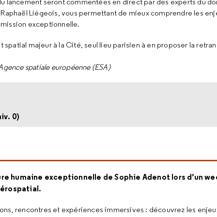
 du lancement seront commentées en direct par des experts du do
A Raphaël Liégeois, vous permettant de mieux comprendre les enje
 mission exceptionnelle.
patial majeur à la Cité, seul lieu parisien à en proposer la retran
l’Agence spatiale européenne (ESA)
iv. 0)
ure humaine exceptionnelle de Sophie Adenot lors d’un wee
aérospatial.
ons, rencontres et expériences immersives : découvrez les enjeux