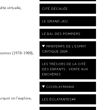
té virtuelle,
CITÉ DÉCALÉE
LE GRAND JEU
LE BAL DES POMPIERS
PRINTEMPS DE L'ESPRIT
CRITIQUE 2024
erkosmos (1978–1988),
LES TRÉSORS DE LA CITÉ
DES ENFANTS - VENTE AUX
ENCHÈRES
COSPLAYMANIA
rquoi on l’explore,
LES ÉCLATANTES#9