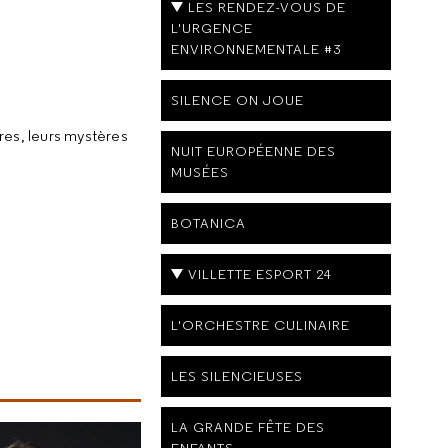
LES RENDEZ-VOUS DE
L'URGENCE
ENVIRONNEMENTALE #3
SILENCE ON JOUE
ires, leurs mystères
NUIT EUROPÉENNE DES
MUSÉES
BOTANICA
VILLETTE ESPORT 24
L'ORCHESTRE CULINAIRE
LES SILENCIEUSES
LA GRANDE FÊTE DES
ENFANTS