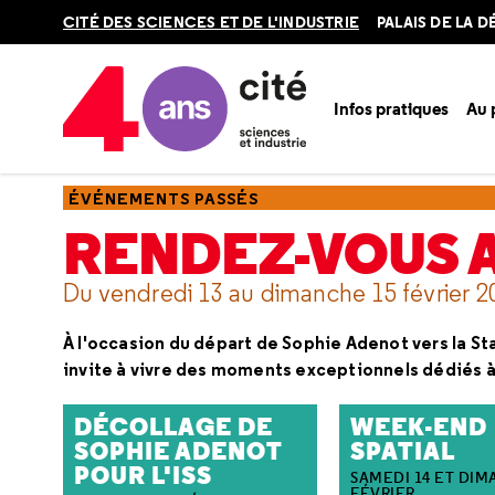
Retour
CITÉ DES SCIENCES ET DE L'INDUSTRIE
PALAIS DE LA 
en
haut
Infos pratiques
Au
Accueil
Ressources
Événements passés
Rendez-vous av
ÉVÉNEMENTS PASSÉS
RENDEZ-VOUS A
Du vendredi 13 au dimanche 15 février 2
À l'occasion du départ de Sophie Adenot vers la Stat
invite à vivre des moments exceptionnels dédiés à 
DÉCOLLAGE DE
WEEK-END
SOPHIE ADENOT
SPATIAL
POUR L'ISS
SAMEDI 14 ET DIM
FÉVRIER