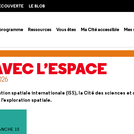
DÉCOUVERTE
LE BLOB
 programme
Ressources
Vous êtes
Ma Cité accessible
Mes 
ec l’espace
VEC L’ESPACE
026
ion spatiale internationale (ISS), la Cité des sciences et 
l’exploration spatiale.
ANCHE 15