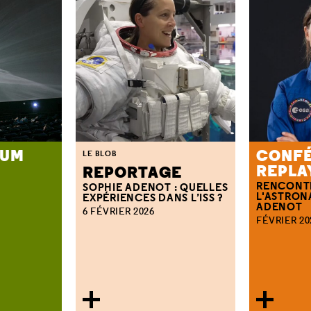
IUM
CONFÉ
LE BLOB
REPLA
REPORTAGE
RENCONT
SOPHIE ADENOT : QUELLES
L'ASTRON
EXPÉRIENCES DANS L’ISS ?
ADENOT
6 FÉVRIER 2026
FÉVRIER 20