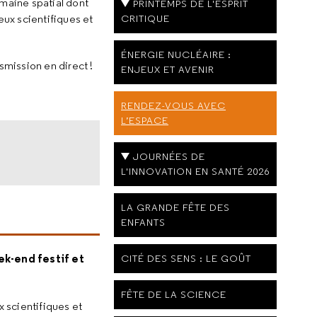
maine spatial dont
PRINTEMPS DE L'ESPRIT
CRITIQUE
ux scientifiques et
ÉNERGIE NUCLÉAIRE :
smission en direct !
ENJEUX ET AVENIR
RENDEZ-VOUS AVEC
L’ESPACE
JOURNÉES DE
L'INNOVATION EN SANTÉ 2026
LA GRANDE FÊTE DES
ENFANTS
k-end festif et
CITÉ DES SENS : LE GOÛT
FÊTE DE LA SCIENCE
 scientifiques et