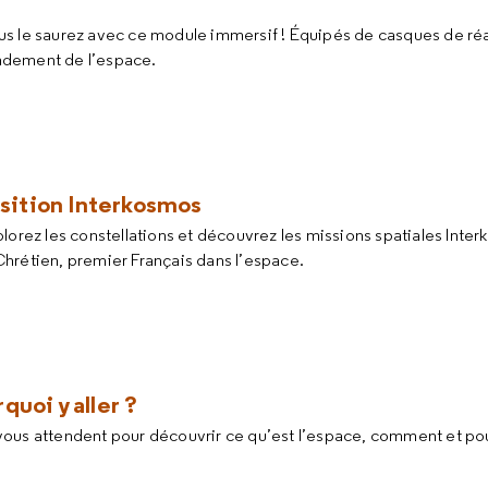
us le saurez avec ce module immersif ! Équipés de casques de réali
ndement de l’espace.
osition Interkosmos
Explorez les constellations et découvrez les missions spatiales Int
hrétien, premier Français dans l’espace.
uoi y aller ?
ous attendent pour découvrir ce qu’est l’espace, comment et pou