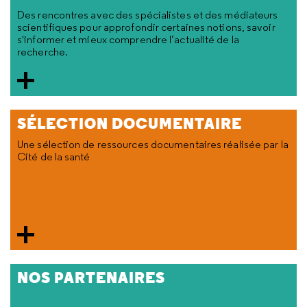
Des rencontres avec des spécialistes et des médiateurs
scientifiques pour approfondir certaines notions, savoir
s'informer et mieux comprendre l’actualité de la
recherche.
SÉLECTION DOCUMENTAIRE
Une sélection de ressources documentaires réalisée par la
Cité de la santé
NOS PARTENAIRES