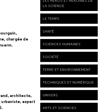
LES HÉROS ET HÉROÏNES DE
LA SCIENCE
LE TEMPS
SANTÉ
Bourgain,
ne, chargée de
SCIENCES HUMAINES
Inserm.
SOCIÉTÉ
TERRE ET ENVIRONNEMENT
TECHNIQUES ET NUMÉRIQUE
UNIVERS
and, architecte,
 urbaniste, expert
S.
ARTS ET SCIENCES