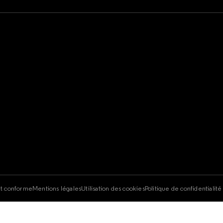
e
nt conforme
Mentions légales
Utilisation des cookies
Politique de confidentialit