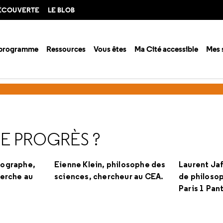
DÉCOUVERTE
LE BLOB
 programme
Ressources
Vous êtes
Ma Cité accessible
Mes 
progrès a-t-il un avenir ?
C'est quoi pour vous le progrès ?
LE PROGRÈS ?
éographe,
Eienne Klein, philosophe des
Laurent Jaf
herche au
sciences, chercheur au CEA.
de philosop
Paris 1 Pa