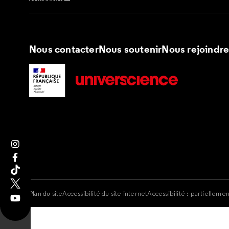
Nous contacter
Nous soutenir
Nous rejoindr
Suivez nous sur Instagram
Suivez nous sur Facebook
Suivez nous sur Tik Tok
Suivez nous sur X
Plan du site
Accessibilité du site internet
Accessibilité : partielleme
Suivez nous sur Youtube