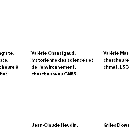
agiste,
Valérie Chansigaud,
Valérie Ma
ste,
historienne des sciences et
chercheure
cheure à
de l'environnement,
climat, LS
ier.
chercheure au CNRS.
Jean-Claude Heudin,
Gilles Dowe