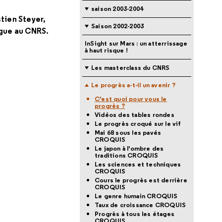
saison 2003-2004
tien Steyer,
Saison 2002-2003
gue au CNRS.
InSight sur Mars : un atterrissage
à haut risque !
Les masterclass du CNRS
Le progrès a-t-il un avenir ?
C'est quoi pour vous le
progrès ?
Vidéos des tables rondes
Le progrès croqué sur le vif
Mai 68 sous les pavés
CROQUIS
Le japon à l'ombre des
traditions CROQUIS
Les sciences et techniques
CROQUIS
Cours le progrès est derrière
CROQUIS
Le genre humain CROQUIS
Taux de croissance CROQUIS
Progrès à tous les étages
CROQUIS