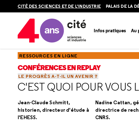
Retour
CITÉ DES SCIENCES ET DE L'INDUSTRIE
PALAIS DE LA 
en
haut
Infos pratiques
Au
Accueil
Ressources
Conférences en replay
Saisons
Le 
RESSOURCES EN LIGNE
CONFÉRENCES EN REPLAY
LE PROGRÈS A-T-IL UN AVENIR ?
C'EST QUOI POUR VOUS 
Jean-Claude Schmitt,
Nadine Cattan, g
historien, directeur d'étude à
directrice de rec
l'EHESS.
CNRS.