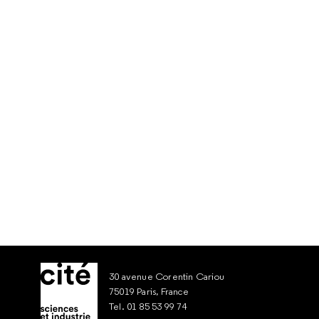
30 avenue Corentin Cariou
75019 Paris, France
Tel. 01 85 53 99 74