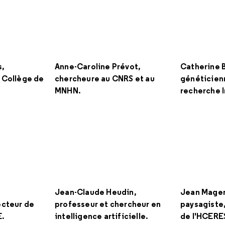
s,
Anne-Caroline Prévot,
Catherine 
 Collège de
chercheure au CNRS et au
généticien
MNHN.
recherche 
Jean-Claude Heudin,
Jean Mager
ecteur de
professeur et chercheur en
paysagiste,
E.
intelligence artificielle.
de l'HCERE