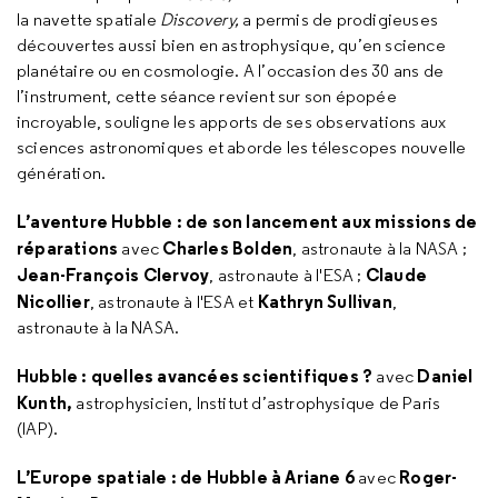
la navette spatiale
Discovery,
a permis de prodigieuses
découvertes aussi bien en astrophysique, qu’en science
planétaire ou en cosmologie. A l’occasion des 30 ans de
l’instrument, cette séance revient sur son épopée
incroyable, souligne les apports de ses observations aux
sciences astronomiques et aborde les télescopes nouvelle
génération.
L’aventure Hubble : de son lancement aux missions de
réparations
Charles Bolden
avec
, astronaute à la NASA ;
Jean-François Clervoy
Claude
, astronaute à l'ESA ;
Nicollier
Kathryn Sullivan
, astronaute à l'ESA et
,
astronaute à la NASA.
Hubble
: quelles avancées scientifiques ?
Daniel
avec
Kunth,
astrophysicien, Institut d’astrophysique de Paris
(IAP).
L’Europe spatiale
: de Hubble à Ariane 6
Roger-
avec