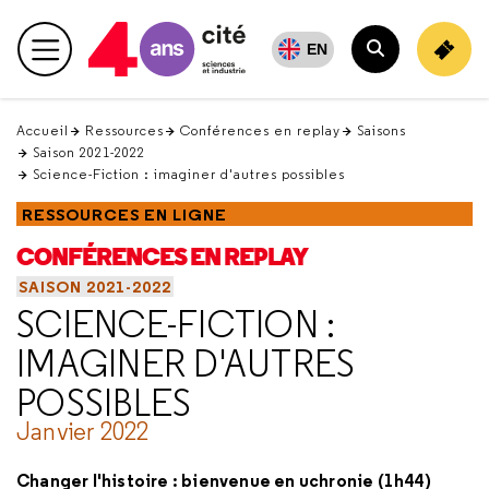
Retour
en
EN
Menu principal
haut
Rechercher
Accueil
Ressources
Conférences en replay
Saisons
Saison 2021-2022
Science-Fiction : imaginer d'autres possibles
RESSOURCES EN LIGNE
CONFÉRENCES EN REPLAY
SAISON 2021-2022
SCIENCE-FICTION :
IMAGINER D'AUTRES
POSSIBLES
Janvier 2022
Changer l'histoire : bienvenue en uchronie (1h44)